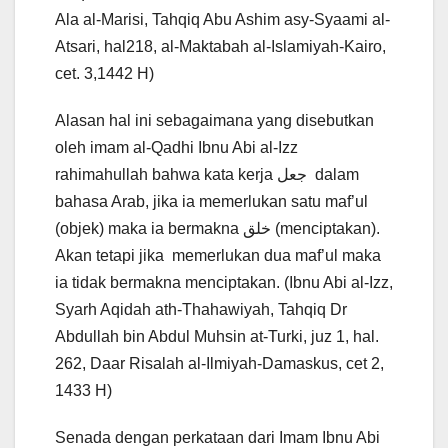
Ala al-Marisi, Tahqiq Abu Ashim asy-Syaami al-
Atsari, hal218, al-Maktabah al-Islamiyah-Kairo,
cet. 3,1442 H)
Alasan hal ini sebagaimana yang disebutkan
oleh imam al-Qadhi Ibnu Abi al-Izz
rahimahullah bahwa kata kerja جعل dalam
bahasa Arab, jika ia memerlukan satu maf’ul
(objek) maka ia bermakna خلق (menciptakan).
Akan tetapi jika memerlukan dua maf’ul maka
ia tidak bermakna menciptakan. (Ibnu Abi al-Izz,
Syarh Aqidah ath-Thahawiyah, Tahqiq Dr
Abdullah bin Abdul Muhsin at-Turki, juz 1, hal.
262, Daar Risalah al-Ilmiyah-Damaskus, cet 2,
1433 H)
Senada dengan perkataan dari Imam Ibnu Abi