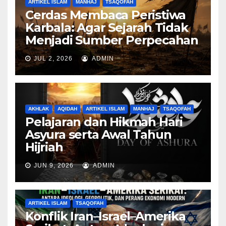
ARTIKEL ISLAM
MANHAJ
TSAQOFAH
Cerdas Membaca Peristiwa
Karbala: Agar Sejarah Tidak
Menjadi Sumber Perpecahan
JUL 2, 2026
ADMIN
AKHLAK
AQIDAH
ARTIKEL ISLAM
MANHAJ
TSAQOFAH
Pelajaran dan Hikmah Hari
Asyura serta Awal Tahun
Hijriah
JUN 9, 2026
ADMIN
ARTIKEL ISLAM
TSAQOFAH
Konflik Iran–Israel–Amerika