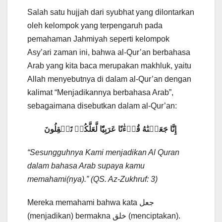
Salah satu hujjah dari syubhat yang dilontarkan
oleh kelompok yang terpengaruh pada
pemahaman Jahmiyah seperti kelompok
Asy’ari zaman ini, bahwa al-Qur’an berbahasa
Arab yang kita baca merupakan makhluk, yaitu
Allah menyebutnya di dalam al-Qur’an dengan
kalimat “Menjadikannya berbahasa Arab”,
sebagaimana disebutkan dalam al-Qur’an:
إِنَّا جَعَلۡنَٰهُ قُرۡءَٰنًا عَرَبِيّٗا لَّعَلَّكُمۡ تَعۡقِلُونَ
“Sesungguhnya Kami menjadikan Al Quran
dalam bahasa Arab supaya kamu
memahami(nya).” (QS. Az-Zukhruf: 3)
Mereka memahami bahwa kata جعل
(menjadikan) bermakna خلق (menciptakan).