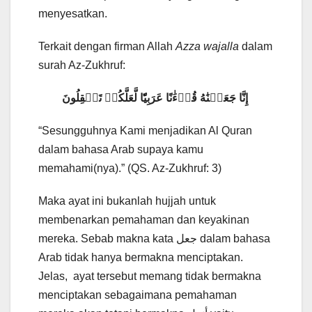
menyesatkan.
Terkait dengan firman Allah
Azza wajalla
dalam
surah Az-Zukhruf:
إِنَّا جَعَلۡنَٰهُ قُرۡءَٰنًا عَرَبِيّٗا لَّعَلَّكُمۡ تَعۡقِلُونَ
“Sesungguhnya Kami menjadikan Al Quran
dalam bahasa Arab supaya kamu
memahami(nya).” (QS. Az-Zukhruf: 3)
Maka ayat ini bukanlah hujjah untuk
membenarkan pemahaman dan keyakinan
mereka. Sebab makna kata جعل dalam bahasa
Arab tidak hanya bermakna menciptakan.
Jelas, ayat tersebut memang tidak bermakna
menciptakan sebagaimana pemahaman