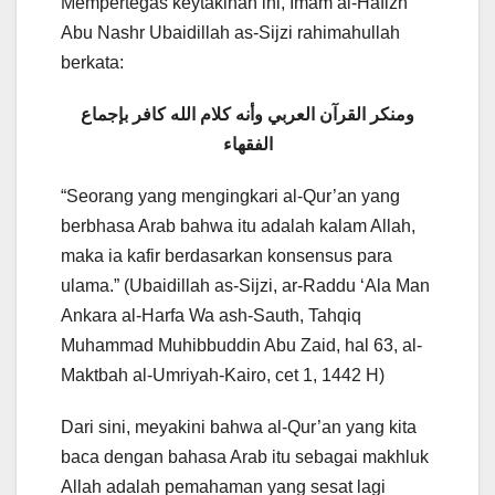
Mempertegas keytakinan ini, Imam al-Hafizh
Abu Nashr Ubaidillah as-Sijzi rahimahullah
berkata:
ومنكر القرآن العربي وأنه كلام الله كافر بإجماع
الفقهاء
“Seorang yang mengingkari al-Qur’an yang
berbhasa Arab bahwa itu adalah kalam Allah,
maka ia kafir berdasarkan konsensus para
ulama.” (Ubaidillah as-Sijzi, ar-Raddu ‘Ala Man
Ankara al-Harfa Wa ash-Sauth, Tahqiq
Muhammad Muhibbuddin Abu Zaid, hal 63, al-
Maktbah al-Umriyah-Kairo, cet 1, 1442 H)
Dari sini, meyakini bahwa al-Qur’an yang kita
baca dengan bahasa Arab itu sebagai makhluk
Allah adalah pemahaman yang sesat lagi