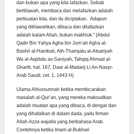
dan bukan apa yang kita lafazkan. Sebab
bertilawah, membaca dan melafazkan adalah
perbuatan kita, dan itu diciptakan. Adapun
yang ditilawahkan, dibaca dan dilafazkan
adalah kalam Allah, bukan makhluk.” (Abdul
Qadir Bin Yahya Agha bin Jum’ah Agha al-
Bashri al-Hambali, Ath-Thariqatu al-Atsariyah
Wa al-Aqidatu as-Saniyah, Tahqiq Ahmad al-
Gharib, hal. 167, Daar al-Madarij Li An-Nasyr-
Arab Saudi, cet. 1, 1443 H)
Ulama Ahlussunnah ketika membicarakan
masalah al-Qur’an, yang mereka maksudkan
adalah muatan apa yang dibaca, di dengar dan
yang dihafalkan di dalam dada, yaitu firman
Allah
Azza wajalla
yang berbahasa Arab.
Contohnya ketika Imam al-Bukhari