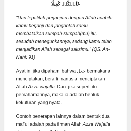
عَلَيۡكُمۡ كَفِيلًا
“Dan tepatilah perjanjian dengan Allah apabila
kamu berjanji dan janganlah kamu
membatalkan sumpah-sumpah(mu) itu,
sesudah meneguhkannya, sedang kamu telah
menjadikan Allah sebagai saksimu.” (QS. An-
Nahl: 91)
Ayat ini jika dipahami bahwa جعل bermakana
menciptakan, berarti manusia menciptakan
Allah
Azza wajalla
. Dan jika seperti itu
pemahamannya, maka ia adalah bentuk
kekufuran yang nyata.
Contoh penerapan lainnya dalam bentuk dua
maf’ul adalah pada firman Allah
Azza Wajalla