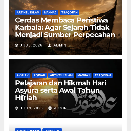
ARTIKEL ISLAM
MANHAJ
TSAQOFAH
Cerdas Membaca Peristiwa
Karbala: Agar Sejarah Tidak
Menjadi Sumber Perpecahan
J JUL, 2026
ADMIN
AKHLAK
AQIDAH
ARTIKEL ISLAM
MANHAJ
TSAQOFAH
Pelajaran dan Hikmah Hari
Asyura serta Awal Tahun
Hijriah
J JUN, 2026
ADMIN
ARTIKEL ISLAM
TSAQOFAH