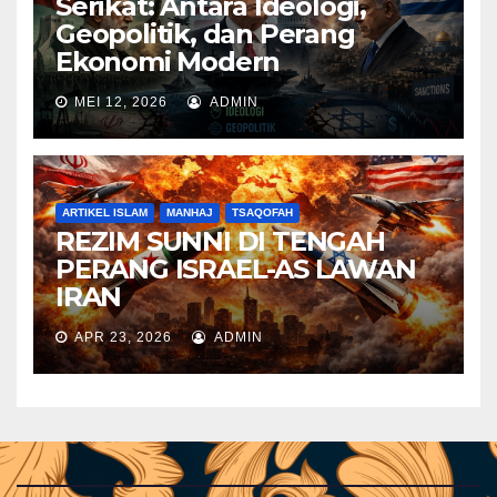
Serikat: Antara Ideologi,
Geopolitik, dan Perang
Ekonomi Modern
MEI 12, 2026
ADMIN
ARTIKEL ISLAM
MANHAJ
TSAQOFAH
REZIM SUNNI DI TENGAH
PERANG ISRAEL-AS LAWAN
IRAN
APR 23, 2026
ADMIN