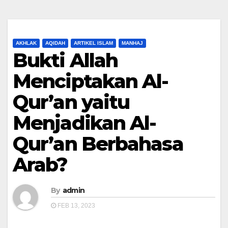
AKHLAK
AQIDAH
ARTIKEL ISLAM
MANHAJ
Bukti Allah
Menciptakan Al-
Qur’an yaitu
Menjadikan Al-
Qur’an Berbahasa
Arab?
By
admin
FEB 13, 2023