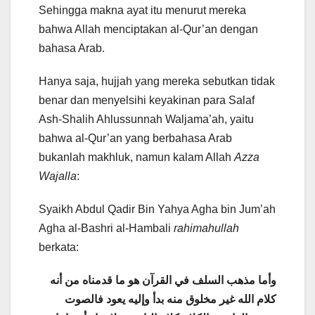
Sehingga makna ayat itu menurut mereka
bahwa Allah menciptakan al-Qur’an dengan
bahasa Arab.
Hanya saja, hujjah yang mereka sebutkan tidak
benar dan menyelsihi keyakinan para Salaf
Ash-Shalih Ahlussunnah Waljama’ah, yaitu
bahwa al-Qur’an yang berbahasa Arab
bukanlah makhluk, namun kalam Allah
Azza
Wajalla
:
Syaikh Abdul Qadir Bin Yahya Agha bin Jum’ah
Agha al-Bashri al-Hambali
rahimahullah
berkata:
وأما مذهب السلف في القرآن هو ما قدمناه من أنه
كلام الله غير مخلوق منه بدأ وإليه يعود فالصوت