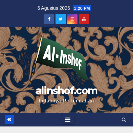
Skip
6 Agustus 2026
1:20 PM
to
content
alinshof.com
Indahnya Pertengahan