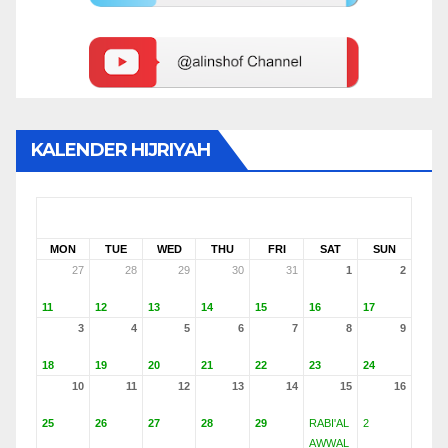
KALENDER HIJRIYAH
AUGUST 2026
SAFAR 1448
MON
TUE
WED
THU
FRI
SAT
SUN
27
28
29
30
31
1
2
11
12
13
14
15
16
17
3
4
5
6
7
8
9
18
19
20
21
22
23
24
10
11
12
13
14
15
16
25
26
27
28
29
RABI'AL
2
AWWAL