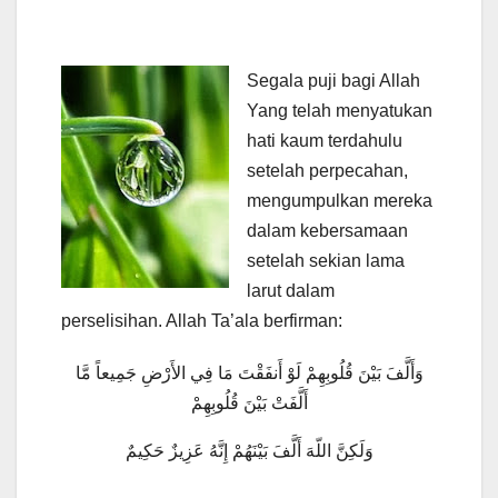
Segala puji bagi Allah
Yang telah menyatukan
hati kaum terdahulu
setelah perpecahan,
mengumpulkan mereka
dalam kebersamaan
setelah sekian lama
larut dalam
perselisihan. Allah Ta’ala berfirman:
وَأَلَّفَ بَيْنَ قُلُوبِهِمْ لَوْ أَنفَقْتَ مَا فِي الأَرْضِ جَمِيعاً مَّا
أَلَّفَتْ بَيْنَ قُلُوبِهِمْ
وَلَكِنَّ اللّهَ أَلَّفَ بَيْنَهُمْ إِنَّهُ عَزِيزٌ حَكِيمٌ