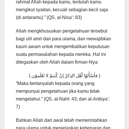
rahmat Allah kepada kamu, tentulah kamu
mengikut syaitan, kecuali sebagian kecil saja
(di antaramu).” (QS. al-Nisa’: 83)
Allah mengkhususkan pengetahuan tersebut
bagi ulil amri dari para ulama, dan mewajibkan
kaum awam untuk mengembalikan keputusan
suatu permasalahan kepada mereka. Hal ini
ditegaskan oleh Allah dalam firman-Nya:
( فأسْأَلوُا أَهْل الذِكرْ إنْ كُنتمْ لا تَعْلَموُن )
“Maka bertanyalah kepada orang yang
mempunyai pengetahuan jika kamu tidak
mengetahui.” (QS. al-Nahl: 43; dan al-Anbiya’:
7)
Bahkan Allah dari awal telah memerintahkan
para ulama untuk menjelaskan kebenaran dan