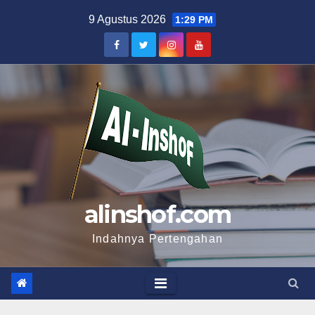
Skip
9 Agustus 2026
1:29 PM
to
content
alinshof.com
Indahnya Pertengahan