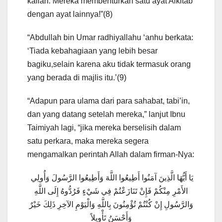
kalian. Mereka membenturkan satu ayat Alkitab
dengan ayat lainnya!”(8)
“Abdullah bin Umar radhiyallahu ‘anhu berkata:
‘Tiada kebahagiaan yang lebih besar
bagiku,selain karena aku tidak termasuk orang
yang berada di majlis itu.’(9)
“Adapun para ulama dari para sahabat, tabi’in,
dan yang datang setelah mereka,” lanjut Ibnu
Taimiyah lagi, “jika mereka berselisih dalam
satu perkara, maka mereka segera
mengamalkan perintah Allah dalam firman-Nya:
يَا أَيُّهَا الَّذِينَ آمَنُوا أَطِيعُوا اللَّهَ وَأَطِيعُوا الرَّسُولَ وَأُولِي
الأَمْرِ مِنْكُمْ فَإِنْ تَنَازَعْتُمْ فِي شَيْءٍ فَرُدُّوهُ إِلَى اللَّهِ
وَالرَّسُولِ إِنْ كُنْتُمْ تُؤْمِنُونَ بِاللَّهِ وَالْيَوْمِ الآخِرِ ذَلِكَ خَيْرٌ
وَأَحْسَنُ تَأْوِيلاً