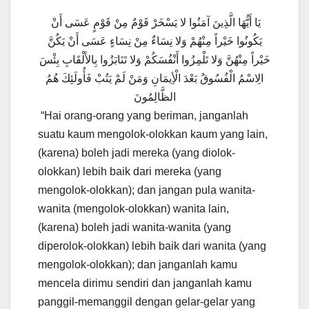
يَا أَيُّهَا الَّذِينَ آمَنُوا لا يَسْخَرْ قَوْمٌ مِنْ قَوْمٍ عَسَى أَنْ
يَكُونُوا خَيْراً مِنْهُمْ وَلا نِسَاءٌ مِنْ نِسَاءٍ عَسَى أَنْ يَكُنَّ
خَيْراً مِنْهُنَّ وَلا تَلْمِزُوا أَنْفُسَكُمْ وَلا تَنَابَزُوا بِالأَلْقَابِ بِئْسَ
الِاسْمُ الْفُسُوقُ بَعْدَ الْأِيمَانِ وَمَنْ لَمْ يَتُبْ فَأُولَئِكَ هُمُ
الظَّالِمُونَ
“Hai orang-orang yang beriman, janganlah
suatu kaum mengolok-olokkan kaum yang lain,
(karena) boleh jadi mereka (yang diolok-
olokkan) lebih baik dari mereka (yang
mengolok-olokkan); dan jangan pula wanita-
wanita (mengolok-olokkan) wanita lain,
(karena) boleh jadi wanita-wanita (yang
diperolok-olokkan) lebih baik dari wanita (yang
mengolok-olokkan); dan janganlah kamu
mencela dirimu sendiri dan janganlah kamu
panggil-memanggil dengan gelar-gelar yang