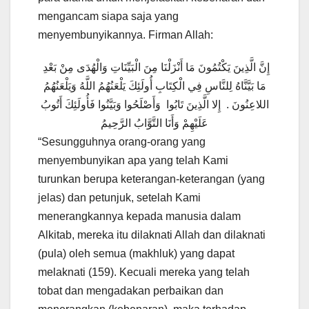
mengancam siapa saja yang
menyembunyikannya. Firman Allah:
إِنَّ الَّذِينَ يَكْتُمُونَ مَا أَنْزَلْنَا مِنَ الْبَيِّنَاتِ وَالْهُدَى مِنْ بَعْدِ
مَا بَيَّنَّاهُ لِلنَّاسِ فِي الْكِتَابِ أُولَئِكَ يَلْعَنُهُمُ اللَّهُ وَيَلْعَنُهُمُ
اللاعِنُونَ . إِلا الَّذِينَ تَابُوا وَأَصْلَحُوا وَبَيَّنُوا فَأُولَئِكَ أَتُوبُ
عَلَيْهِمْ وَأَنَا التَّوَّابُ الرَّحِيمُ
“Sesungguhnya orang-orang yang
menyembunyikan apa yang telah Kami
turunkan berupa keterangan-keterangan (yang
jelas) dan petunjuk, setelah Kami
menerangkannya kepada manusia dalam
Alkitab, mereka itu dilaknati Allah dan dilaknati
(pula) oleh semua (makhluk) yang dapat
melaknati (159). Kecuali mereka yang telah
tobat dan mengadakan perbaikan dan