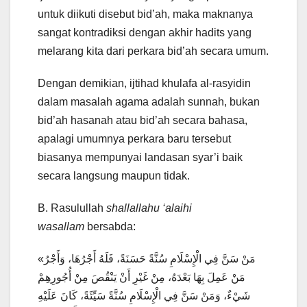
untuk diikuti disebut bid’ah, maka maknanya
sangat kontradiksi dengan akhir hadits yang
melarang kita dari perkara bid’ah secara umum.
Dengan demikian, ijtihad khulafa al-rasyidin
dalam masalah agama adalah sunnah, bukan
bid’ah hasanah atau bid’ah secara bahasa,
apalagi umumnya perkara baru tersebut
biasanya mempunyai landasan syar’i baik
secara langsung maupun tidak.
B. Rasulullah
shallallahu ‘alaihi
wasallam
bersabda:
«مَنْ سَنَّ فِي الْإِسْلَامِ سُنَّةً حَسَنَةً، فَلَهُ أَجْرُهَا، وَأَجْرُ
مَنْ عَمِلَ بِهَا بَعْدَهُ، مِنْ غَيْرِ أَنْ يَنْقُصَ مِنْ أُجُورِهِمْ
شَيْءٌ، وَمَنْ سَنَّ فِي الْإِسْلَامِ سُنَّةً سَيِّئَةً، كَانَ عَلَيْهِ