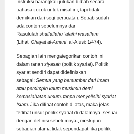
instruksi barangkali julukan bid’ah secara
bahasa cocok untuk misal ini, tapi tidak
demikian dari segi perbuatan. Sebab sudah
ada contoh sebelumnya dari
Rasululah
shallallahu ‘alaihi wasallam
.
(Lihat:
Ghayat al-Amani
, al-Alusi: 1/474).
Sebagian lain mengategorikan contoh ini
dalam ranah
siyasah
(politik syariat). Politik
syariat sendiri dapat didefiniskan
sebagai:
S
emua yang bersumber dari imam
atau
pemimpin kaum muslimin demi
kemaslahatan umum, tanpa meny
elisihi
syariat
Islam
. Jika dilihat contoh di atas, maka jelas
terlihat unsur politik syariat di dalamnya -sesuai
dengan definisi sebelumnya-, meskipun
sebagian ulama tidak sependapat jika politik