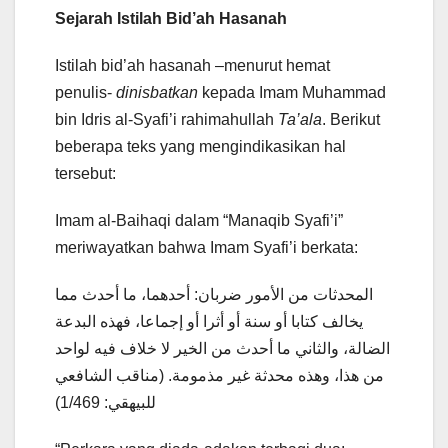
Sejarah Istilah Bid’ah Hasanah
Istilah bid’ah hasanah –menurut hemat
penulis-
dinisbatkan
kepada Imam Muhammad
bin Idris al-Syafi’i rahimahullah
Ta’ala
. Berikut
beberapa teks yang mengindikasikan hal
tersebut:
Imam al-Baihaqi dalam “Manaqib Syafi’i”
meriwayatkan bahwa Imam Syafi’i berkata:
المحدثات من الأمور ضربان: أحدهما، ما أحدث مما
يخالف كتابا أو سنة أو أثرا أو إجماعا، فهذه البدعة
الضالة، والثاني ما أحدث من الخير لا خلاف فيه لواحد
من هذا، وهذه محدثة غير مذمومة. (مناقب الشافعي
للبيهقي: 1/469)