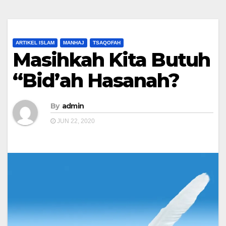
ARTIKEL ISLAM
MANHAJ
TSAQOFAH
Masihkah Kita Butuh
“Bid’ah Hasanah?
By
admin
JUN 22, 2020