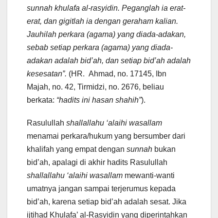
sunnah khulafa al-rasyidin. Peganglah ia erat-
erat, dan gigitlah ia dengan geraham kalian.
Jauhilah perkara (agama) yang diada-adakan,
sebab setiap perkara (agama) yang diada-
adakan adalah bid’ah, dan setiap bid’ah adalah
kesesatan”.
(HR. Ahmad, no. 17145, Ibn
Majah, no. 42, Tirmidzi, no. 2676, beliau
berkata:
“hadits ini hasan shahih”
).
Rasulullah
shallallahu ‘alaihi wasallam
menamai perkara/hukum yang bersumber dari
khalifah yang empat dengan
sunnah
bukan
bid’ah, apalagi di akhir hadits Rasulullah
shallallahu ‘alaihi wasallam
mewanti-wanti
umatnya jangan sampai terjerumus kepada
bid’ah, karena setiap bid’ah adalah sesat. Jika
ijtihad Khulafa’ al-Rasyidin yang diperintahkan