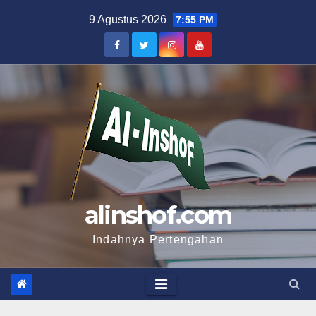
Skip
9 Agustus 2026
7:55 PM
to
content
alinshof.com
Indahnya Pertengahan