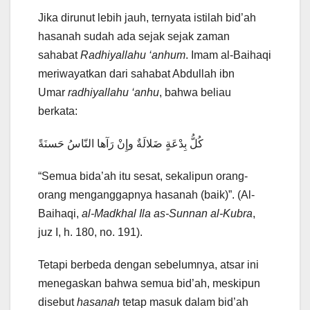
Jika dirunut lebih jauh, ternyata istilah bid’ah
hasanah sudah ada sejak sejak zaman
sahabat
Radhiyallahu ‘anhum
. Imam al-Baihaqi
meriwayatkan dari sahabat Abdullah ibn
Umar
radhiyallahu ‘anhu
, bahwa beliau
berkata:
كُلُّ بِدْعَةٍ ضَلالَةٌ وإِنْ رَآها النّاسُ حَسنَةً
“Semua bida’ah itu sesat, sekalipun orang-
orang menganggapnya hasanah (baik)”. (Al-
Baihaqi,
al-Madkhal Ila as-Sunnan al-Kubra
,
juz I, h. 180, no. 191).
Tetapi berbeda dengan sebelumnya, atsar ini
menegaskan bahwa semua bid’ah, meskipun
disebut
hasanah
tetap masuk dalam bid’ah