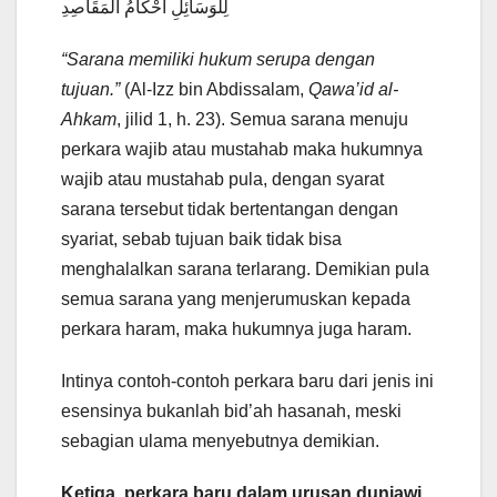
لِلْوَسَائِلِ أَحْكَامُ الْمَقَاصِدِ
“Sarana memiliki hukum serupa dengan
tujuan.”
(Al-Izz bin Abdissalam,
Qawa’id al-
Ahkam
, jilid 1, h. 23). Semua sarana menuju
perkara wajib atau mustahab maka hukumnya
wajib atau mustahab pula, dengan syarat
sarana tersebut tidak bertentangan dengan
syariat, sebab tujuan baik tidak bisa
menghalalkan sarana terlarang. Demikian pula
semua sarana yang menjerumuskan kepada
perkara haram, maka hukumnya juga haram.
Intinya contoh-contoh perkara baru dari jenis ini
esensinya bukanlah bid’ah hasanah, meski
sebagian ulama menyebutnya demikian.
Ketiga, perkara baru dalam urusan duniawi.