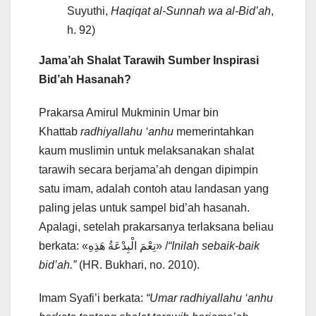
Suyuthi,
Haqiqat al-Sunnah wa al-Bid’ah
,
h. 92)
Jama’ah Shalat Tarawih Sumber In
s
pirasi
Bid’ah Hasanah?
Prakarsa Amirul Mukminin Umar bin
Khattab
radhiyallahu ‘anhu
memerintahkan
kaum muslimin untuk melaksanakan shalat
tarawih secara berjama’ah dengan dipimpin
satu imam, adalah contoh atau landasan yang
paling jelas untuk sampel bid’ah hasanah.
Apalagi, setelah prakarsanya terlaksana beliau
berkata: «نِعْمَ الْبِدْعَةُ هَذِهِ» /
“Inilah sebaik-baik
bid’ah.”
(HR. Bukhari, no. 2010).
Imam Syafi’i berkata:
“Umar radhiyallahu ‘anhu