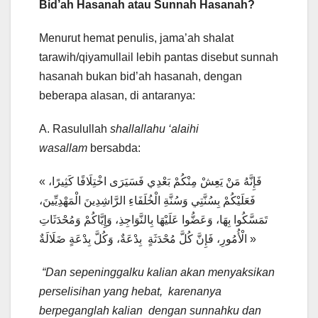
Bid’ah Hasanah atau Sunnah Hasanah?
Menurut hemat penulis, jama’ah shalat
tarawih/qiyamullail lebih pantas disebut sunnah
hasanah bukan bid’ah hasanah, dengan
beberapa alasan, di antaranya:
A. Rasulullah
shallallahu ‘alaihi
wasallam
bersabda:
« فَإِنَّهُ مَنْ يَعِشْ مِنْكُمْ بَعْدِي فَسَيَرَى اخْتِلَافًا كَثِيرًا،
فَعَلَيْكُمْ بِسُنَّتِي وَسُنَّةِ الْخُلَفَاءِ الرَّاشِدِينَ الْمَهْدِيِّينَ،
تَمَسَّكُوا بِهَا، وَعَضُّوا عَلَيْهَا بِالنَّوَاجِذِ، وَإِيَّاكُمْ وَمُحْدَثَاتِ
الْأُمُورِ، فَإِنَّ كُلَّ مُحْدَثَةٍ بِدْعَةٌ، وَكُلَّ بِدْعَةٍ ضَلَالَةٌ »
“Dan sepeninggalku kalian akan menyaksikan
perselisihan yang hebat, karenanya
berpeganglah kalian dengan sunnahku dan