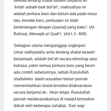
berkata tentang shalat tarawih berjama’ah
‘Inilah sebaik-baik bid’ah’, maksudnya ini
adalah perkara baru dan belum ada pada masa
lalu, kendati baru, perbuatan ini tidak
bertentangan dengan (syariat) yang baku”
. (Al-
Baihaqi,
Manaqib al-Syafi’i
: jilid I, h. 469).
Sebagian ulama menganggap ungkapan
Umar
radhiyalahu anhu
tentang shalat tarawih
berjamaah, adalah bid’ah secara etimologi atau
bahasa, yakni semua perkara baru yang beum
ada contoh sebelumnya, sebab Rasulullah
shallallahu ‘alaihi wasallam
belum pernah
memerintahkan shalat tersebut dilaksanakan
secara berjama’ah. Akan tetapi, Rasulullah
pernah melaksanakannya di masjid kemudian
diikuti oleh beberapa sahabat. Dari segi