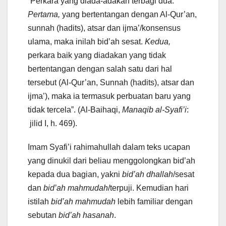
“Perkara yang diada-adakan terbagi dua:
P
ertama,
yang bertentangan dengan Al-Qur’an,
sunnah (hadits), atsar dan ijma’/konsensus
ulama, maka inilah bid’ah sesat.
Kedua,
perkara baik yang diadakan yang tidak
bertentangan dengan salah satu dari hal
tersebut (Al-Qur’an, Sunnah (hadits), atsar dan
ijma’), maka ia termasuk perbuatan baru yang
tidak tercela”. (Al-Baihaqi,
Manaqib al-Syafi’i
:
jilid I, h. 469).
Imam Syafi’i rahimahullah dalam teks ucapan
yang dinukil dari beliau menggolongkan bid’ah
kepada dua bagian, yakni
bid’ah dhallah
/sesat
dan
bid’ah mahmudah
/terpuji. Kemudian hari
istilah
bid’ah mahmudah
lebih familiar dengan
sebutan
bid’ah hasanah
.