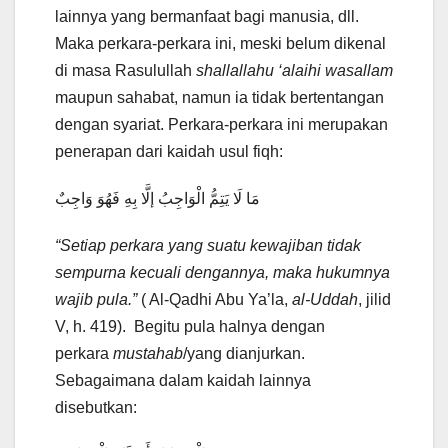
lainnya yang bermanfaat bagi manusia, dll.
Maka perkara-perkara ini, meski belum dikenal
di masa Rasulullah
shallallahu ‘alaihi wasallam
maupun sahabat, namun ia tidak bertentangan
dengan syariat. Perkara-perkara ini merupakan
penerapan dari kaidah usul fiqh:
مَا لَا يَتِمُّ الْوَاجِبُ إلَّا بِهِ فَهُوَ وَاجِبٌ
“Setiap perkara yang suatu kewajiban tidak
sempurna kecuali dengannya, maka hukumnya
wajib pula.”
( Al-Qadhi Abu Ya’la,
al-Uddah
, jilid
V, h. 419). Begitu pula halnya dengan
perkara
mustahab
/yang dianjurkan.
Sebagaimana dalam kaidah lainnya
disebutkan: