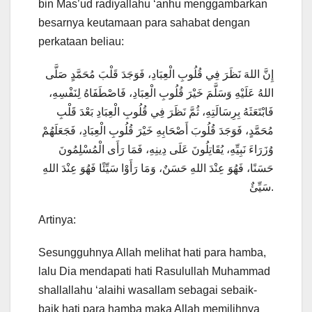
bin Mas’ud radiyallahu ‘anhu menggambarkan
besarnya keutamaan para sahabat dengan
perkataan beliau:
إِنَّ اللهَ نَظَرَ فِي قُلُوبِ الْعِبَادِ، فَوَجَدَ قَلْبَ مُحَمَّدٍ صَلَّى
اللهُ عَلَيْهِ وَسَلَّمَ خَيْرَ قُلُوبِ الْعِبَادِ، فَاصْطَفَاهُ لِنَفْسِهِ،
فَابْتَعَثَهُ بِرِسَالَتِهِ، ثُمَّ نَظَرَ فِي قُلُوبِ الْعِبَادِ بَعْدَ قَلْبِ
مُحَمَّدٍ، فَوَجَدَ قُلُوبَ أَصْحَابِهِ خَيْرَ قُلُوبِ الْعِبَادِ، فَجَعَلَهُمْ
وُزَرَاءَ نَبِيِّهِ، يُقَاتِلُونَ عَلَى دِينِهِ، فَمَا رَأَى الْمُسْلِمُونَ
حَسَنًا، فَهُوَ عِنْدَ اللهِ حَسَنٌ، وَمَا رَأَوْا سَيِّئًا فَهُوَ عِنْدَ اللهِ
سَيِّئٌ.
Artinya:
Sesungguhnya Allah melihat hati para hamba,
lalu Dia mendapati hati Rasulullah Muhammad
shallallahu ‘alaihi wasallam sebagai sebaik-
baik hati para hamba maka Allah memilihnya