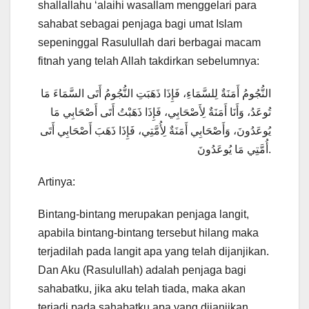
shallallahu ‘alaihi wasallam menggelari para
sahabat sebagai penjaga bagi umat Islam
sepeninggal Rasulullah dari berbagai macam
fitnah yang telah Allah takdirkan sebelumnya:
النُّجُومُ أَمَنَةٌ لِلسَّمَاءِ، فَإِذَا ذَهَبَتِ النُّجُومُ أَتَى السَّمَاءَ مَا
تُوعَدُ، وَأَنَا أَمَنَةٌ لِأَصْحَابِي، فَإِذَا ذَهَبْتُ أَتَى أَصْحَابِي مَا
يُوعَدُونَ، وَأَصْحَابِي أَمَنَةٌ لِأُمَّتِي، فَإِذَا ذَهَبَ أَصْحَابِي أَتَى
أُمَّتِي مَا يُوعَدُونَ.
Artinya:
Bintang-bintang merupakan penjaga langit,
apabila bintang-bintang tersebut hilang maka
terjadilah pada langit apa yang telah dijanjikan.
Dan Aku (Rasulullah) adalah penjaga bagi
sahabatku, jika aku telah tiada, maka akan
terjadi pada sahabatku apa yang dijanjikan.