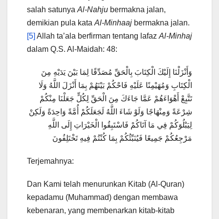
salah satunya
Al-Nahju
bermakna jalan,
demikian pula kata
Al-Minhaaj
bermakna jalan.
[5]
Allah ta’ala berfirman tentang lafaz
Al-Minhaj
dalam Q.S. Al-Maidah: 48:
وَأَنْزَلْنَا إِلَيْكَ الْكِتَابَ بِالْحَقِّ مُصَدِّقًا لِمَا بَيْنَ يَدَيْهِ مِنَ
الْكِتَابِ وَمُهَيْمِنًا عَلَيْهِ فَاحْكُمْ بَيْنَهُمْ بِمَا أَنْزَلَ اللَّهُ وَلَا
تَتَّبِعْ أَهْوَاءَهُمْ عَمَّا جَاءَكَ مِنَ الْحَقِّ لِكُلٍّ جَعَلْنَا مِنْكُمْ
شِرْعَةً وَمِنْهَاجًا وَلَوْ شَاءَ اللَّهُ لَجَعَلَكُمْ أُمَّةً وَاحِدَةً وَلَكِنْ
لِيَبْلُوَكُمْ فِي مَا آتَاكُمْ فَاسْتَبِقُوا الْخَيْرَاتِ إِلَى اللَّهِ
مَرْجِعُكُمْ جَمِيعًا فَيُنَبِّئُكُمْ بِمَا كُنْتُمْ فِيهِ تَخْتَلِفُونَ
Terjemahnya:
Dan Kami telah menurunkan Kitab (Al-Quran)
kepadamu (Muhammad) dengan membawa
kebenaran, yang membenarkan kitab-kitab