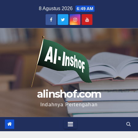
Skip
8 Agustus 2026
6:49 AM
to
content
alinshof.com
Indahnya Pertengahan