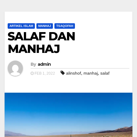
ARTIKEL ISLAM
MANHAJ
TSAQOFAH
SALAF DAN
MANHAJ
By
admin
,
,
alinshof
manhaj
salaf
FEB 1, 2022