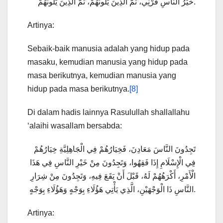
خَيْرُ النَّاسِ قَرْنِي، ثُمَّ الَّذِينَ يَلُونَهُمْ، ثُمَّ الَّذِينَ يَلُونَهُمْ.
Artinya:
Sebaik-baik manusia adalah yang hidup pada
masaku, kemudian manusia yang hidup pada
masa berikutnya, kemudian manusia yang
hidup pada masa berikutnya.
[8]
Di dalam hadis lainnya Rasulullah shallallahu
‘alaihi wasallam bersabda:
تَجِدُونَ النَّاسَ مَعَادِنَ، فَخِيَارُهُمْ فِي الْجَاهِلِيَّةِ خِيَارُهُمْ
فِي الْإِسْلَامِ إِذَا فَقِهُوا، وَتَجِدُونَ مِنْ خَيْرِ النَّاسِ فِي هَذَا
الْأَمْرِ، أَكْرَهُهُمْ لَهُ، قَبْلَ أَنْ يَقَعَ فِيهِ، وَتَجِدُونَ مِنْ شِرَارِ
النَّاسِ ذَا الْوَجْهَيْنِ، الَّذِي يَأْتِي هَؤُلَاءِ بِوَجْهٍ وَهَؤُلَاءِ بِوَجْهٍ.
Artinya: