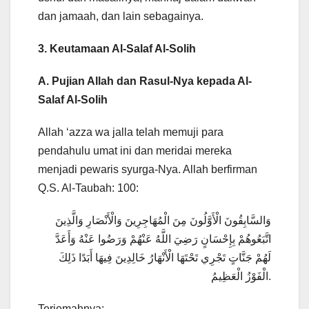
dan jamaah, dan lain sebagainya.
3. Keutamaan Al-Salaf Al-Solih
A. Pujian Allah dan Rasul-Nya kepada Al-
Salaf Al-Solih
Allah ‘azza wa jalla telah memuji para
pendahulu umat ini dan meridai mereka
menjadi pewaris syurga-Nya. Allah berfirman
Q.S. Al-Taubah: 100:
وَالسَّابِقُونَ الْأَوَّلُونَ مِنَ الْمُهَاجِرِينَ وَالْأَنْصَارِ وَالَّذِينَ
اتَّبَعُوهُمْ بِإِحْسَانٍ رَضِيَ اللَّهُ عَنْهُمْ وَرَضُوا عَنْهُ وَأَعَدَّ
لَهُمْ جَنَّاتٍ تَجْرِي تَحْتَهَا الْأَنْهَارُ خَالِدِينَ فِيهَا أَبَدًا ذَلِكَ
الْفَوْزُ الْعَظِيمُ.
Terjemahnya: