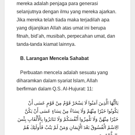
mereka adalah penjaga para generasi
selanjutnya dengan ilmu yang mereka ajarkan.
Jika mereka telah tiada maka terjadilah apa
yang dijanjikan Allah atas umat ini berupa
fitnah, bid’ah, musibah, perpecahan umat, dan
tanda-tanda kiamat lainnya.
B. Larangan Mencela Sahabat
Perbuatan mencela adalah sesuatu yang
diharamkan dalam syariat Islam, Allah
berfirman dalam Q.S. Al-Hujurat: 11:
يَاأَيُّهَا الَّذِينَ آمَنُوا لَا يَسْخَرْ قَوْمٌ مِنْ قَوْمٍ عَسَى أَنْ
يَكُونُوا خَيْرًا مِنْهُمْ وَلَا نِسَاءٌ مِنْ نِسَاءٍ عَسَى أَنْ يَكُنَّ
خَيْرًا مِنْهُنَّ وَلَا تَلْمِزُوا أَنْفُسَكُمْ وَلَا تَنَابَزُوا بِالْأَلْقَابِ بِئْسَ
الِاسْمُ الْفُسُوقُ بَعْدَ الْإِيمَانِ وَمَنْ لَمْ يَتُبْ فَأُولَئِكَ هُمُ