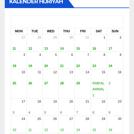
KALENDER HIJRIYAH
AUGUST 2026
SAFAR 1448
MON
TUE
WED
THU
FRI
SAT
SUN
27
28
29
30
31
1
2
11
12
13
14
15
16
17
3
4
5
6
7
8
9
18
19
20
21
22
23
24
10
11
12
13
14
15
16
25
26
27
28
29
RABI'AL
2
AWWAL
1
17
18
19
20
21
22
23
3
4
5
6
7
8
9
24
25
26
27
28
29
30
10
11
12
13
14
15
16