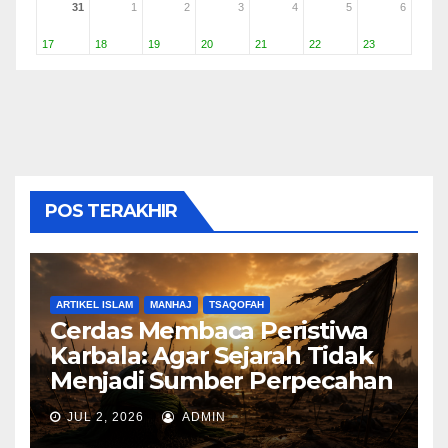
31
1
2
3
4
5
6
17
18
19
20
21
22
23
POS TERAKHIR
ARTIKEL ISLAM
MANHAJ
TSAQOFAH
Cerdas Membaca Peristiwa
Karbala: Agar Sejarah Tidak
Menjadi Sumber Perpecahan
JUL 2, 2026
ADMIN