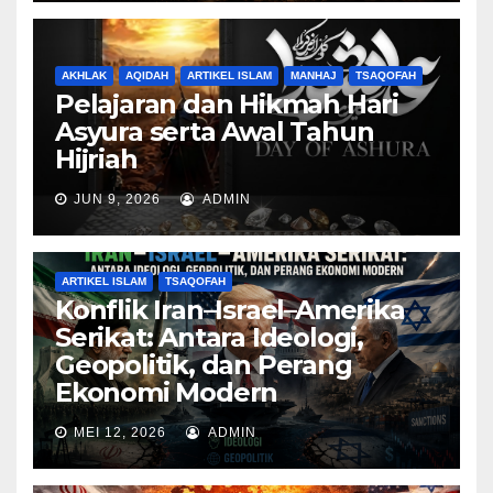
AKHLAK
AQIDAH
ARTIKEL ISLAM
MANHAJ
TSAQOFAH
Pelajaran dan Hikmah Hari
Asyura serta Awal Tahun
Hijriah
JUN 9, 2026
ADMIN
ARTIKEL ISLAM
TSAQOFAH
Konflik Iran–Israel–Amerika
Serikat: Antara Ideologi,
Geopolitik, dan Perang
Ekonomi Modern
MEI 12, 2026
ADMIN