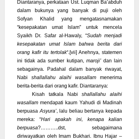
Diantaranya, perkataan Ust. Luqman Ba’abduh
dalam bukunya yang banyak di puji oleh
Sofyan Khalid yang mengatasnamakan
“kesepakatan umat Islam” untuk mencela
Syaikh Dr. Safar al-Hawaly, “
Sudah menjadi
kesepakatan umat Islam bahwa berita dari
orang kafir itu tertolak
“.
[vii]
Anehnya, statemen
ini tidak ada sumber kutipan,
maroji’
dan lain
sebagainya. Padahal dalam banyak riwayat,
Nabi
shallallahu alaihi wasallam
menerima
berita-berita dari orang kafir. Diantaranya:
Kisah tatkala Nabi
shallallahu alaihi
wasallam
mendapati kaum Yahudi di Madinah
berpuasa
Asyura’
, lalu beliau bertanya kepada
mereka: “
Hari apakah ini, kenapa kalian
berpuasa
?………..dst, sebagaimana
diriwayatkan oleh Imam Bukhari. Ibnu Hajar –