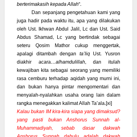
berterimakasih kepada Allah
“.
Dan sepanjang pengetahuan kami yang
juga hadir pada waktu itu, apa yang dilakukan
oleh Ust. Ikhwan Abdul Jalil, Lc dan Ust. Said
Abdus Shamad, Lc yang bertindak sebagai
seteru Qosim Mathor cukup menggertak,
apalagi ditambah dengan
ta’liq
Ust. Yusron
diakhir acara…
alhamdulillah
, dan itulah
kewajiban kita sebagai seorang yang memiliki
rasa cemburu terhadap aqidah yang murni ini,
dan bukan hanya pintar mengomentari dan
menyalah-nyalahkan usaha orang lain dalam
rangka menegakkan kalimat Allah Ta’ala.
[xi]
Kalau bukan IM kira-kira siapa yang dimaksud?
yang pasti bukan Anshorus Sunnah al-
Muhammadiyah, sebab dasar dakwah
Anshorus Sunnah dahulu adalah dakwah