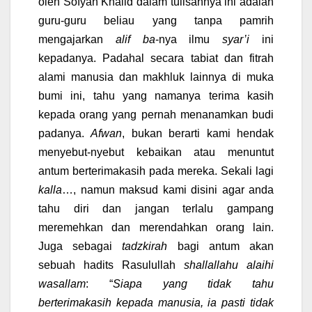
oleh Sofyan Khalid dalam tulisannya ini adalah
guru-guru beliau yang tanpa pamrih
mengajarkan
alif ba
-nya ilmu
syar’i
ini
kepadanya. Padahal secara tabiat dan fitrah
alami manusia dan makhluk lainnya di muka
bumi ini, tahu yang namanya terima kasih
kepada orang yang pernah menanamkan budi
padanya.
Afwan
, bukan berarti kami hendak
menyebut-nyebut kebaikan atau menuntut
antum berterimakasih pada mereka. Sekali lagi
kalla
…, namun maksud kami disini agar anda
tahu diri dan jangan terlalu gampang
meremehkan dan merendahkan orang lain.
Juga sebagai
tadzkirah
bagi antum akan
sebuah hadits Rasulullah
shallallahu alaihi
wasallam
: “
Siapa yang tidak tahu
berterimakasih kepada manusia, ia pasti tidak