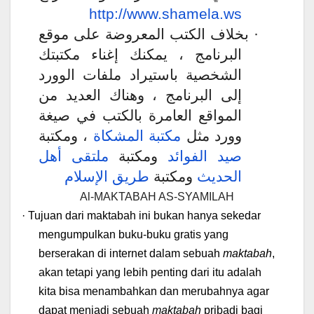
http://www.shamela.ws
بخلاف الكتب المعروضة على موقع
·
البرنامج ، يمكنك إغناء مكتبتك
الشخصية باستيراد ملفات الوورد
إلى البرنامج ، وهناك العديد من
المواقع العامرة بالكتب في صيغة
وورد مثل
مكتبة المشكاة
، ومكتبة
صيد الفوائد
ومكتبة
ملتقى أهل
الحديث
ومكتبة
طريق الإسلام
Al-MAKTABAH AS-SYAMILAH
·
Tujuan dari maktabah ini bukan hanya sekedar
mengumpulkan buku-buku gratis yang
berserakan di internet dalam sebuah
maktabah
,
akan tetapi yang lebih penting dari itu adalah
kita bisa menambahkan dan merubahnya agar
dapat menjadi sebuah
maktabah
pribadi bagi