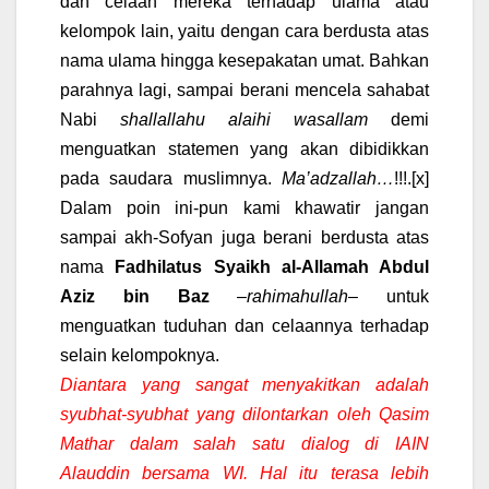
dan celaan mereka terhadap ulama atau
kelompok lain, yaitu dengan cara berdusta atas
nama ulama hingga kesepakatan umat. Bahkan
parahnya lagi, sampai berani mencela sahabat
Nabi
shallallahu alaihi wasallam
demi
menguatkan statemen yang akan dibidikkan
pada saudara muslimnya.
Ma’adzallah…
!!!.
[x]
Dalam poin ini-pun kami khawatir jangan
sampai akh-Sofyan juga berani berdusta atas
nama
Fadhilatus Syaikh al-Allamah Abdul
Aziz bin Baz
–
rahimahullah
– untuk
menguatkan tuduhan dan celaannya terhadap
selain kelompoknya.
Diantara yang sangat menyakitkan adalah
syubhat-syubhat yang dilontarkan oleh Qasim
Mathar dalam salah satu dialog di IAIN
Alauddin bersama WI. Hal itu terasa lebih