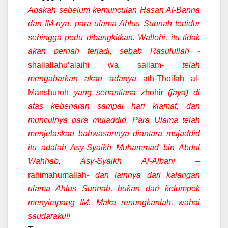
Apakah sebelum kemunculan Hasan Al-Banna
dan IM-nya, para ulama Ahlus Sunnah
tertidur
sehingga
perlu dibangkitkan
. Wallohi, itu tidak
akan pernah terjadi, sebab Rasulullah
-
shallallahu’alaihi wa sallam-
telah
mengabarkan akan adanya
ath-Thoifah al-
Manshuroh
yang senantiasa
zhohir
(jaya) di
atas kebenaran sampai hari kiamat, dan
munculnya para mujaddid. Para Ulama telah
menjelaskan bahwasannya diantara mujaddid
itu adalah Asy-Syaikh Muhammad bin Abdul
Wahhab, Asy-Syaikh Al-Albani
–
rahimahumallah-
dan lainnya dari kalangan
ulama Ahlus Sunnah, bukan dari kelompok
menyimpang IM. Maka renungkanlah, wahai
saudaraku!!