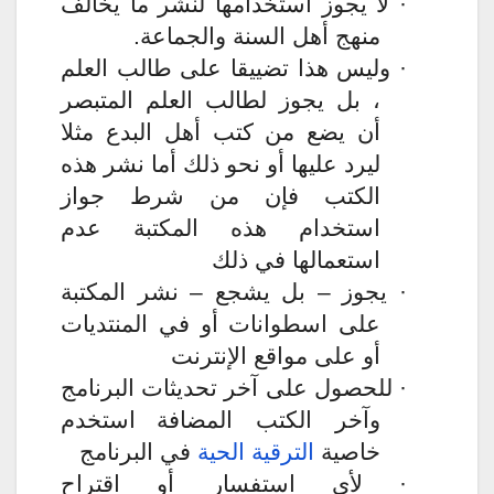
لا يجوز استخدامها لنشر ما يخالف
·
منهج أهل السنة والجماعة.
وليس هذا تضييقا على طالب العلم
·
، بل يجوز لطالب العلم المتبصر
أن يضع من كتب أهل البدع مثلا
ليرد عليها أو نحو ذلك أما نشر هذه
الكتب فإن من شرط جواز
استخدام هذه المكتبة عدم
استعمالها في ذلك
يجوز – بل يشجع – نشر المكتبة
·
على اسطوانات أو في المنتديات
أو على مواقع الإنترنت
على آخر تحديثات البرنامج
للحصول
·
وآخر الكتب المضافة
استخدم
خاصية
الترقية الحية
في البرنامج
لأي استفسار أو اقتراح
·