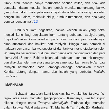
“ilmiy” atau “adabiy” hanya merupakan sebuah istilah, dan tidak ada
persoalan dalam masalah istilah, sebab mereka memandang bahwa
yang dinamakan mata pelajaran ilmiyah itu adalah apa yang berkaitan
dengan ilmu alam, makhluk hidup, tumbuh-tumbuhan, dan apa yang
semisal dengannya”.
[29]
Dari sini kami tegaskan, bahwa kaedah inilah yang bakal
menjadi kunci bagi penjelasan kami tentang substansi tarbiyah, yang
InsyaAllah
akan kami jabarkan pada point ini dan yang setelahnya,
akan substansi dan hakikat dari tarbiyah. Hingga akan nampak di
hadapan pembacan bahwa substansi dari tarbiyah yang digala
k
kan oleh
WI ternyata berserakan di dunia Islam tanpa ada pengingkaran dari para
ulama Ahlu Sunnah. Bahkan boleh jadi, substansi dari praktek tarbiyah,
pun dilakukan oleh mereka yang tergesa menjatuhkan vonis bid’ah bagi
terbiyah bermahalah pada lembaga-lembaga pendidikan mereka.
Kendati datang dengan nama dan istilah yang berbeda.
Wallahu
musta’an
.
MARHALAH
·
Sebagaimana telah kami jelaskan, bahwa aktifitas tarbiyah WI
tegak atas asas marhalah (penjenjangan). Karenanya, wasilah inipun
dikenal dengan nama
Tarbiyah Marhaliyah.
Terdapat tiga marhalah
dalam tarbiyah WI, diantaranya,
(1)
.
Marhalah Ta’rifiyah, (2). Marhalah