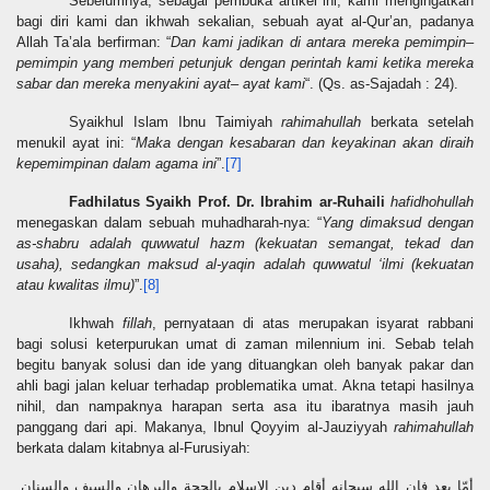
Sebelumnya, sebagai pembuka artikel ini, kami mengingatkan
bagi diri kami dan ikhwah sekalian, sebuah ayat al-Qur’an, padanya
Allah Ta’ala berfirman: “
Dan kami jadikan di antara mereka pemimpin–
pemimpin yang memberi petunjuk dengan perintah kami ketika mereka
sabar dan mereka menyakini ayat– ayat kami
“. (Qs. as-Sajadah : 24).
Syaikhul Islam Ibnu Taimiyah
rahimahullah
berkata setelah
menukil ayat ini: “
Maka dengan kesabaran dan keyakinan akan diraih
kepemimpinan dalam agama ini
”.
[7]
Fadhilatus Syaikh Prof. Dr. Ibrahim ar-Ruhaili
hafidhohullah
menegaskan dalam sebuah muhadharah-nya: “
Yang dimaksud dengan
as-shabru adalah quwwatul hazm (kekuatan semangat, tekad dan
usaha), sedangkan maksud al-yaqin adalah quwwatul ‘ilmi (kekuatan
atau kwalitas ilmu)
”.
[8]
Ikhwah
fillah
, pernyataan di atas merupakan isyarat rabbani
bagi solusi keterpurukan umat di zaman milennium ini. Sebab telah
begitu banyak solusi dan ide yang dituangkan oleh banyak pakar dan
ahli bagi jalan keluar terhadap problematika umat. Akna tetapi hasilnya
nihil, dan nampaknya harapan serta asa itu ibaratnya masih jauh
panggang dari api. Makanya, Ibnul Qoyyim al-Jauziyyah
rahimahullah
berkata dalam kitabnya al-Furusiyah:
أمّا بعد فإن الله سبحانه أقام دين الإسلام بالحجة والبرهان والسيف والسنان,