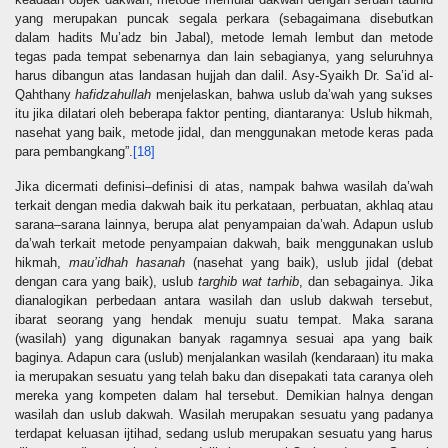
yang merupakan puncak segala perkara (sebagaimana disebutkan
dalam hadits Mu’adz bin Jabal), metode lemah lembut dan metode
tegas pada tempat sebenarnya dan lain sebagianya, yang seluruhnya
harus dibangun atas landasan hujjah dan dalil. Asy-Syaikh Dr. Sa’id al-
Qahthany
hafidzahullah
menjelaskan, bahwa uslub da’wah yang sukses
itu jika dilatari oleh beberapa faktor penting, diantaranya: Uslub hikmah,
nasehat yang baik, metode jidal, dan menggunakan metode keras pada
para pembangkang”.
[18]
Jika dicermati definisi–definisi di atas, nampak bahwa wasilah da’wah
terkait dengan media dakwah baik itu perkataan, perbuatan, akhlaq atau
sarana–sarana lainnya, berupa alat penyampaian da’wah. Adapun uslub
da’wah terkait metode penyampaian dakwah, baik menggunakan uslub
hikmah,
mau’idhah hasanah
(nasehat yang baik), uslub jidal (debat
dengan cara yang baik), uslub
targhib wat tarhib
, dan sebagainya. Jika
dianalogikan perbedaan antara wasilah dan uslub dakwah tersebut,
ibarat seorang yang hendak menuju suatu tempat. Maka sarana
(wasilah) yang digunakan banyak ragamnya sesuai apa yang baik
baginya. Adapun cara (uslub) menjalankan wasilah (kendaraan) itu maka
ia merupakan sesuatu yang telah baku dan disepakati tata caranya oleh
mereka yang kompeten dalam hal tersebut. Demikian halnya dengan
wasilah dan uslub dakwah. Wasilah merupakan sesuatu yang padanya
terdapat keluasan ijtihad, sedang uslub merupakan sesuatu yang harus