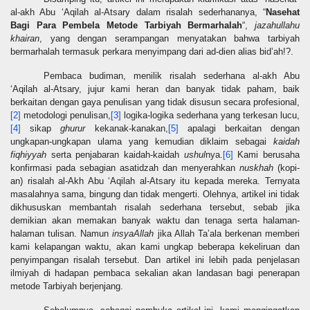
al-akh Abu ‘Aqilah al-Atsary dalam risalah sederhananya, “
Nasehat
Bagi Para Pembela Metode Tarbiyah Bermarhalah
“,
jazahullahu
khairan
, yang dengan serampangan menyatakan bahwa tarbiyah
bermarhalah termasuk perkara menyimpang dari ad-dien alias bid’ah!?.
Pembaca budiman, menilik risalah sederhana al-akh Abu
‘Aqilah al-Atsary, jujur kami heran dan banyak tidak paham, baik
berkaitan dengan gaya penulisan yang tidak disusun secara profesional,
[2]
metodologi penulisan,
[3]
logika-logika sederhana yang terkesan lucu,
[4]
sikap
ghurur
kekanak-kanakan,
[5]
apalagi berkaitan dengan
ungkapan-ungkapan ulama yang kemudian diklaim sebagai
kaidah
fiqhiyyah
serta penjabaran kaidah-kaidah
ushul
nya.
[6]
Kami berusaha
konfirmasi pada sebagian asatidzah dan menyerahkan
nuskhah
(kopi-
an) risalah al-Akh Abu ‘Aqilah al-Atsary itu kepada mereka. Ternyata
masalahnya sama, bingung dan tidak mengerti. Olehnya, artikel ini tidak
dikhususkan membantah risalah sederhana tersebut, sebab jika
demikian akan memakan banyak waktu dan tenaga serta halaman-
halaman tulisan. Namun
insyaAllah
jika Allah Ta’ala berkenan memberi
kami kelapangan waktu, akan kami ungkap beberapa kekeliruan dan
penyimpangan risalah tersebut. Dan artikel ini lebih pada penjelasan
ilmiyah di hadapan pembaca sekalian akan landasan bagi penerapan
metode Tarbiyah berjenjang.