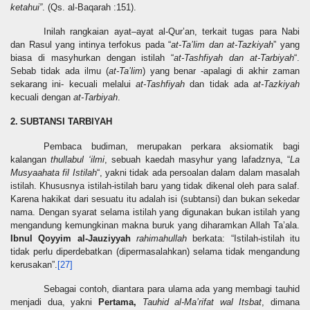
ketahui”
. (Qs. al-Baqarah :151).
Inilah rangkaian ayat–ayat al-Qur’an, terkait tugas para Nabi
dan Rasul yang intinya terfokus pada “
at-Ta’lim dan at-Tazkiyah
” yang
biasa di masyhurkan dengan istilah “
at-Tashfiyah dan at-Tarbiyah
“.
Sebab tidak ada ilmu (
at-Ta’lim
) yang benar -apalagi di akhir zaman
sekarang ini- kecuali melalui
at-Tashfiyah
dan tidak ada
at-Tazkiyah
kecuali dengan
at-Tarbiyah
.
2.
SUBTANSI TARBIYAH
Pembaca budiman, merupakan perkara aksiomatik bagi
kalangan
thullabul ‘ilmi
, sebuah kaedah masyhur yang lafadznya, “
La
Musyaahata fil Istilah
“, yakni tidak ada persoalan dalam dalam masalah
istilah. Khususnya istilah-istilah baru yang tidak dikenal oleh para salaf.
Karena hakikat dari sesuatu itu adalah isi (subtansi) dan bukan sekedar
nama. Dengan syarat selama istilah yang digunakan bukan istilah yang
mengandung kemungkinan makna buruk yang diharamkan Allah Ta’ala.
Ibnul Qoyyim al-Jauziyyah
rahimahullah
berkata: “Istilah-istilah itu
tidak perlu diperdebatkan (dipermasalahkan) selama tidak mengandung
kerusakan”.
[27]
Sebagai contoh, diantara para ulama ada yang membagi tauhid
menjadi dua, yakni
Pertama,
Tauhid al-Ma’rifat wal Itsbat
, dimana