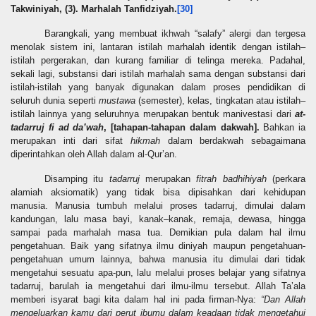
Takwiniyah, (3). Marhalah Tanfidziyah.
[30]
Barangkali, yang membuat ikhwah “salafy” alergi dan tergesa
menolak sistem ini, lantaran istilah marhalah identik dengan istilah–
istilah pergerakan, dan kurang familiar di telinga mereka. Padahal,
sekali lagi, substansi dari istilah marhalah sama dengan substansi dari
istilah-istilah yang banyak digunakan dalam proses pendidikan di
seluruh dunia seperti
mustawa
(semester), kelas, tingkatan atau istilah–
istilah lainnya yang seluruhnya merupakan bentuk manivestasi dari
at-
tadarruj fi ad da’wah
, [tahapan-tahapan dalam dakwah].
Bahkan ia
merupakan inti dari sifat
hikmah
dalam berdakwah sebagaimana
diperintahkan oleh Allah dalam al-Qur’an.
Disamping itu
tadarruj
merupakan
fitrah badhihiyah
(perkara
alamiah aksiomatik) yang tidak bisa dipisahkan dari kehidupan
manusia. Manusia tumbuh melalui proses tadarruj, dimulai dalam
kandungan, lalu masa bayi, kanak–kanak, remaja, dewasa, hingga
sampai pada marhalah masa tua. Demikian pula dalam hal ilmu
pengetahuan. Baik yang sifatnya ilmu diniyah maupun pengetahuan-
pengetahuan umum lainnya, bahwa manusia itu dimulai dari tidak
mengetahui sesuatu apa-pun, lalu melalui proses belajar yang sifatnya
tadarruj, barulah ia mengetahui dari ilmu-ilmu tersebut. Allah Ta’ala
memberi isyarat bagi kita dalam hal ini pada firman-Nya:
“Dan Allah
mengeluarkan kamu dari perut ibumu dalam
k
eadaan tidak mengetahui