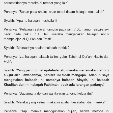
bersendiriannya mereka di tempat yang lain”.
Penanya: “Bukan pada shalat, akan tetapi dalam halaqah mushallah”.
Syaikh: “Apa itu halaqah mushallah?
Penanya: “Pelajaran sekolah dimulai pada jam 7.30, namun siswi-siswi
hadir pada pukul 7.00, lalu mereka mengadakan halaqah untuk
mempelajari al-Qur’an dan Tafsir”.
Syaikh: “Maksudnya adalah halaqah tahfidz?
Penanya: Iya, halaqah-halaqah ta’lim, yakni Tafsir, al-Qur’an, Hadits dan
Fiqh”.
Syaikh: “
Yang penting halaqah-halaqah, mereka menamakan tahfidz
al-Qur’an? Jawabannya, perkara ini tidak mengapa. Adapun saya
mengatakan halaqah ini namanya halaqah Aisyah, ini halaqah
Khadijah dan ini halaqah Fathimah, tidak ada larangan padanya
“.
Penanya: “Bagaimana dengan wanita-wanita yang keluar itu?
Syaikh: “Mereka yang keluar, maka ini adalah kesalahan dari mereka”
Penanya: “Tapi mereka menggunakan hujjah, bahwa metode ini