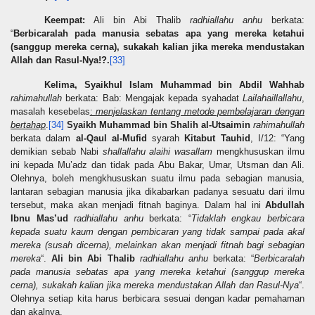
Keempat:
Ali bin Abi Thalib
radhiallahu anhu
berkata:
“
Berbicaralah pada manusia sebatas apa yang mereka ketahui
(sanggup mereka cerna), sukakah kalian jika mereka mendustakan
Allah dan Rasul-Nya!?.
[33]
Kelima,
Syaikhul Islam Muhammad bin Abdil Wahhab
rahimahullah
berkata: Bab: Mengajak kepada syahadat
Lailahaillallahu
,
masalah kesebelas
:
menjelaskan tentang metode pembelajaran dengan
bertahap
.
[34]
Syaikh Muhammad bin Shalih al-Utsaimin
rahimahullah
berkata dalam
al-Qaul al-Mufid
syarah
Kitabut Tauhid
, I/12: “Yang
demikian sebab Nabi
shallallahu alaihi wasallam
mengkhususkan ilmu
ini kepada Mu’adz dan tidak pada Abu Bakar, Umar, Utsman dan Ali.
Olehnya, boleh mengkhususkan suatu ilmu pada sebagian manusia,
lantaran sebagian manusia jika dikabarkan padanya sesuatu dari ilmu
tersebut, maka akan menjadi fitnah baginya. Dalam hal ini
Abdullah
Ibnu Mas’ud
radhiallahu anhu
berkata: “
Tidaklah engkau berbicara
kepada suatu kaum dengan pembicaran yang tidak sampai pada akal
mereka (susah dicerna), melainkan akan menjadi fitnah bagi sebagian
mereka
“.
Ali bin Abi Thalib
radhiallahu anhu
berkata: “
Berbicaralah
pada manusia sebatas apa yang mereka ketahui (sanggup mereka
cerna), sukakah kalian jika mereka mendustakan Allah dan Rasul-Nya
“.
Olehnya setiap kita harus berbicara sesuai dengan kadar pemahaman
dan akalnya.