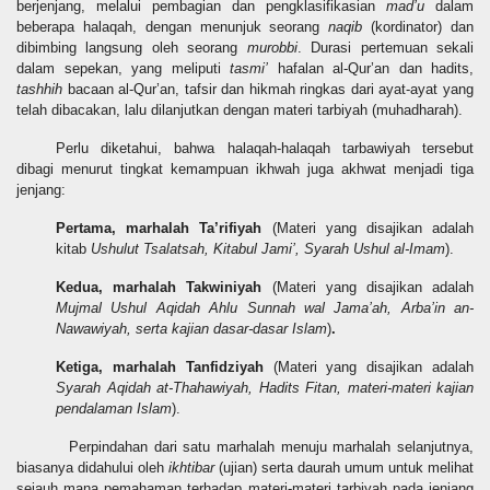
berjenjang, melalui pembagian dan pengklasifikasian
mad’u
dalam
beberapa halaqah, dengan menunjuk seorang
naqib
(kordinator) dan
dibimbing langsung oleh seorang
murobbi
. Durasi pertemuan sekali
dalam sepekan, yang meliputi
tasmi’
hafalan al-Qur’an dan hadits,
tashhih
bacaan al-Qur’an, tafsir dan hikmah ringkas dari ayat-ayat yang
telah dibacakan, lalu dilanjutkan dengan materi tarbiyah (muhadharah).
Perlu diketahui, bahwa halaqah-halaqah tarbawiyah tersebut
dibagi menurut tingkat kemampuan ikhwah juga akhwat menjadi tiga
jenjang:
Pertama, marhalah Ta’rifiyah
(Materi yang disajikan adalah
kitab
Us
h
ulut Tsalatsah, Kitabul Jami’, Syarah Ushul al-Imam
).
Kedua, marhalah Takwiniyah
(Materi yang disajikan adalah
Mujmal Ushul Aqidah Ahlu Sunnah wal Jama’ah, Arba’in an-
Nawawiyah, serta kajian dasar-dasar Islam
)
.
Ketiga, marhalah Tanfidziyah
(Materi yang disajikan adalah
Syarah
Aqidah
at-Thahawiyah, Hadits Fitan, materi-materi kajian
pendalaman Islam
).
Perpindahan dari satu marhalah menuju marhalah selanjutnya,
biasanya didahului oleh
ikhtibar
(ujian) serta daurah umum untuk melihat
sejauh mana pemahaman terhadap materi-materi tarbiyah pada jenjang