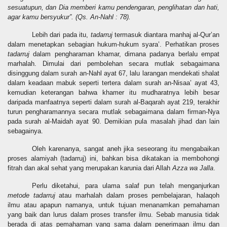
sesuatupun, dan Dia memberi kamu pendengaran, penglihatan dan hati,
agar kamu bersyukur”. (Qs. An-Nahl : 78).
Lebih dari pada itu,
tadarruj
termasuk diantara manhaj al-Qur’an
dalam menetapkan sebagian hukum-hukum syara’. Perhatikan proses
tadarruj
dalam pengharaman khamar, dimana padanya berlalu empat
marhalah. Dimulai dari pembolehan secara mutlak sebagaimana
disinggung dalam surah an-Nahl ayat 67, lalu larangan mendekati shalat
dalam keadaan mabuk seperti tertera dalam surah an-Nisaa’ ayat 43,
kemudian keterangan bahwa khamer itu mudharatnya lebih besar
daripada manfaatnya seperti dalam surah al-Baqarah ayat 219, terakhir
turun pengharamannya secara mutlak sebagaimana dalam firman-Nya
pada surah al-Maidah ayat 90. Demikian pula masalah jihad dan lain
sebagainya.
Oleh karenanya, sangat aneh jika seseorang itu mengabaikan
proses alamiyah (tadarruj) ini, bahkan bisa dikatakan ia membohongi
fitrah dan akal sehat yang merupakan karunia dari Allah
Azza wa Jalla
.
Perlu diketahui, para ulama salaf pun telah menganjurkan
metode tadarruj
atau marhalah dalam proses pembelajaran, halaqoh
ilmu atau apapun namanya, untuk tujuan menanamkan pemahaman
yang baik dan lurus dalam proses transfer ilmu. Sebab manusia tidak
berada di atas pemahaman yang sama dalam penerimaan ilmu dan