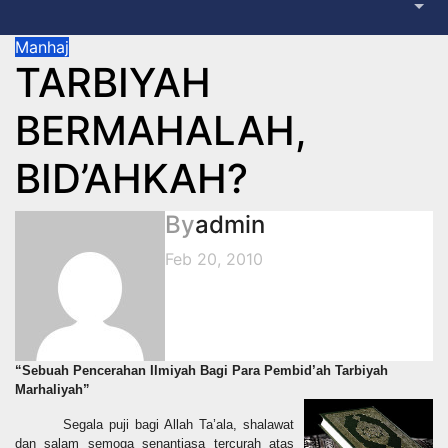
Manhaj
TARBIYAH
BERMAHALAH,
BID’AHKAH?
By
admin
Feb 20, 2010
“Sebuah Pencerahan Ilmiyah Bagi Para Pembid’ah Tarbiyah
Marhaliyah”
S
egala puji bagi Allah Ta’ala, shalawat
dan salam
semoga senantiasa tercurah atas