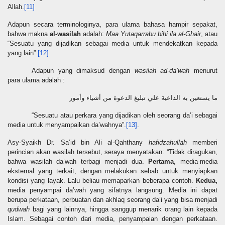
Allah.
[11]
Adapun secara terminologinya, para ulama bahasa hampir sepakat,
bahwa makna
al-wasilah
adalah:
Maa Yutaqarrabu bihi ila al-Ghair
, atau
“Sesuatu yang dijadikan sebagai media untuk mendekatkan kepada
yang lain”.
[12]
Adapun yang dimaksud dengan
wasilah ad-da’wah
menurut
para ulama adalah :
ما يستعين به الداعية علي تبليغ الدعوة من أشياء وأمور
“Sesuatu atau perkara yang dijadikan oleh seorang da’i sebagai
media untuk menyampaikan da’wahnya”.
[13]
.
Asy-Syaikh Dr. Sa’id bin Ali al-Qahthany
hafidzahullah
memberi
perincian akan wasilah tersebut, seraya menyatakan: “Tidak diragukan,
bahwa wasilah da’wah terbagi menjadi dua.
Pertama
, media-media
eksternal yang terkait, dengan melakukan sebab untuk menyiapkan
kondisi yang layak. Lalu beliau memaparkan beberapa contoh.
Kedua,
media penyampai da’wah yang sifatnya langsung. Media ini dapat
berupa perkataan, perbuatan dan akhlaq seorang da’i yang bisa menjadi
qudwah
bagi yang lainnya, hingga sanggup menarik orang lain kepada
Islam. Sebagai contoh dari media, penyampaian dengan perkataan.