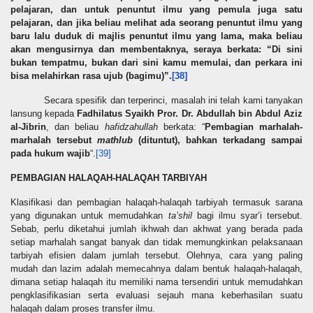
pelajaran, dan untuk penuntut ilmu yang pemula juga satu
pelajaran, dan jika beliau melihat ada seorang penuntut ilmu yang
baru lalu duduk di majlis penuntut ilmu yang lama, maka beliau
akan mengusirnya dan membentaknya, seraya berkata: “Di
sini
bukan tempatmu, bukan dari sini kamu memulai, dan perkara ini
bisa melahirkan rasa ujub (bagimu)”.
[38]
Secara spesifik dan terperinci, masalah ini telah kami tanyakan
lansung kepada
Fadhilatus Syaikh Pror. Dr. Abdullah bin Abdul Aziz
al-Jibrin
, dan beliau
hafidzahullah
berkata: “
Pembagian marhalah-
marhalah tersebut
mathlub
(dituntut), bahkan terkadang sampai
pada hukum wajib
“.
[39]
PEMBAGIAN HALAQAH-HALAQAH TARBIYAH
Klasifikasi dan pembagian halaqah-halaqah tarbiyah termasuk sarana
yang digunakan untuk memudahkan
ta’shil
bagi ilmu syar’i tersebut.
Sebab, perlu diketahui jumlah ikhwah dan akhwat yang berada pada
setiap marhalah sangat banyak dan tidak memungkinkan pelaksanaan
tarbiyah efisien dalam jumlah tersebut. Olehnya, cara yang paling
mudah dan lazim adalah memecahnya dalam bentuk halaqah-halaqah,
dimana setiap halaqah itu memiliki nama tersendiri untuk memudahkan
pengklasifikasian serta evaluasi sejauh mana keberhasilan suatu
halaqah dalam proses transfer ilmu.