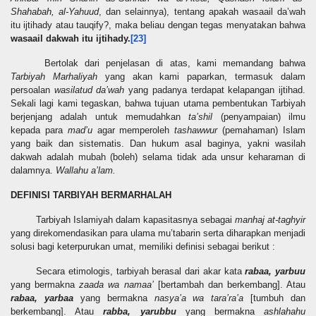
Shahabah, al-Yahuud
, dan selainnya), tentang apakah wasaail da’wah
itu ijtihady atau tauqify?, maka beliau dengan tegas menyatakan bahwa
wasaail dakwah itu ijtihady.
[23]
Bertolak dari penjelasan di atas, kami memandang bahwa
Tarbiyah Marhaliyah
yang akan kami paparkan, termasuk dalam
persoalan
wasilatud da’wah
yang padanya terdapat kelapangan ijtihad.
Sekali lagi kami tegaskan, bahwa tujuan utama pembentukan Tarbiyah
berjenjang adalah untuk memudahkan
ta’shil
(penyampaian) ilmu
kepada para
mad’u
agar memperoleh
tashawwur
(pemahaman) Islam
yang baik dan sistematis.
Dan hukum asal baginya, yakni wasilah
dakwah adalah mubah (boleh) selama tidak
ada
unsur keharaman di
dalamnya.
Wallahu a’lam.
DEFINISI TARBIYAH BERMARHALAH
Tarbiyah Islamiyah dalam kapasitasnya sebagai
manhaj at-taghyir
yang direkomendasikan para ulama mu’tabarin serta diharapkan menjadi
solusi bagi keterpurukan umat, memiliki definisi sebagai berikut :
Secara
etimologis, tarbiyah berasal dari
akar
kata
rabaa, yarbuu
yang bermakna
zaada wa namaa’
[bertambah dan berkembang]. Atau
rabaa, yarbaa
yang bermakna
nasya’a wa tara’ra’a
[tumbuh dan
berkembang]. Atau
rabba, yarubbu
yang bermakna
ashlahahu