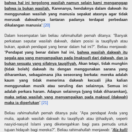
bahwa hal ini tergolong wasilah namun selain kami menganggap
bahwa ia bukan wasilah.
Karenanya, hendaknya dalam dakwah itu
menggunakan wasilah yang manusia sepakat atasnya agar tidak
merusak dakwahnya lantaran padanya terdapat perbedaan
dikalangan manusia
“.
[20]
Dalam kesempatan lain beliau
rahimahullah
pernah ditanya: “Banyak
perkataan seputar wasilah dakwah, dalam posisi ia tauqifiyah atau
bukan, apakah pendapat yang benar dalam hal ini?”. Beliau menjawab:
“
Pendapat yang benar dalam hal ini,
bahwa wasilah dakwah itu
segala apa yang menyampaikan pada (maksud) dari dakwah, dan ia
bukan sesuatu yang sifatnya tauqifiyah.
Akan tetapi, tidak mungkin
(tidak boleh) dakwah itu dengan menggunakan sarana yang
diharamkan, sebagaimana jika seseorang berkata: mereka adalah
kaum yang tidak menerima dakwah kecuali jika kalian
menggunakan musik atau seruling dan selainnya. Semua ini
adalah perkara haram. Adapun selainnya (yang tidak diharamkan),
maka setiap wasilah yang menyampaikan pada maksud (dakwah)
maka ia diperlukan
“.
[21]
Beliau
rahimahullah
pernah ditanya pula: “Apa pendapat Anda yang
mulia, apakah wasilah dakwah itu tauqifiyah atau ijtihadiyah, seperti
nasyid-nasyid Islami yang diketengahkan bagi para pemuda untuk
tujuan hidayah bagi mereka?”. Beliau
rahimahullah
menjawab: “
Ala kulli