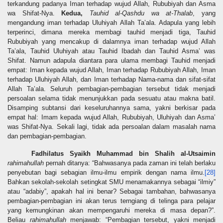
terkandung padanya Iman terhadap wujud Allah, Rububiyah dan Asma
wa Shifat-Nya.
Kedua,
Tauhid al-Qashdu wa at-Thalab
, yang
mengandung iman terhadap Uluhiyah Allah Ta’ala. Adapula yang lebih
terperinci, dimana mereka membagi tauhid menjadi tiga, Tauhid
Rububiyah yang mencakup di dalamnya iman terhadap wujud Allah
Ta’ala, Tauhid Uluhiyah atau Tauhid Ibadah dan Tauhid Asma’ was
Shifat. Namun adapula diantara para ulama membagi Tauhid menjadi
empat: Iman kepada wujud Allah, Iman terhadap Rububiyah Allah, Iman
terhadap Uluhiyah Allah, dan Iman terhadap Nama-nama dan sifat-sifat
Allah Ta’ala. Seluruh pembagian-pembagian tersebut tidak menjadi
persoalan selama tidak menunjukkan pada sesuatu atau makna batil.
Disamping subtansi dari keseluruhannya sama, yakni berkisar pada
empat hal: Imam kepada wujud Allah, Rububiyah, Uluhiyah dan Asma’
was Shifat-Nya. Sekali lagi, tidak ada persoalan dalam masalah nama
dan pembagian-pembagian.
Fadhilatus Syaikh Muhammad bin Shalih al-Utsaimin
rahimahullah
pernah ditanya: “Bahwasanya pada zaman ini telah berlaku
penyebutan bagi sebagian ilmu-ilmu empirik dengan nama ilmu.
[28]
Bahkan sekolah-sekolah setingkat SMU menamakannya sebagai “ilmiy”
atau “adabiy”, apakah hal ini benar? Sebagai tambahan, bahwasanya
pembagian-pembagian ini akan terus terngiang di telinga para pelajar
yang kemungkinan akan mempengaruhi mereka di masa depan?”.
Beliau
rahimahullah
menjawab: “Pembagian tersebut, yakni menjadi