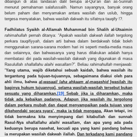
dibangun di atas landasan dalil berupa al-Qur’an dan as-Sunnah
menurut pemahaman salafussalih. Namun sayangnya, banyak orang
belum paham dan menyamakan antara wasilah dan uslub, hingga
tergesa menyatakan, bahwa wasilah dakwah itu sifatnya tauqify !?.
Fadhilatus Syaikh al-Allamah Muhammad bin Shalih al-Utsaimin
rahimahullah
pernah ditanya: “Apakah wasilah
dakwah ilallah
tergolong
perkara
tauqifiyyah
, dalam arti bahwa dalam berdakwah tidak boleh
menggunakan sarana-sarana modern hari ini seperti media-media masa
dan selainnya, dan bahwasanya yang harus dilakukan adalah hanya
membatasi diri pada wasilah-wasilah dakwah yang digunakan di masa
Rasulullah
shallallahu alaihi wasallam
?”. Beliau
rahimahullah
menjawab:
“
Yang utama, wajib diketahui sebuah kaidah, bahwa wasilah itu
tergantung pada tujuan-tujuannya, sebagaimana diakui oleh para
ahli ilmu, bahwa
al-wasaail laha ahkaam al-maqashid
[wasilah itu
baginya hukum tujuannya], selama wasilah-wasilah tersebut bukan
sesuatu yang diharamkan.
[19]
Sebab jika ia diharamkan, maka
tidak ada kebaikan padanya. Adapun jika wasilah itu tergolong
dalam perkara mubah dan dapat menyampaikan pada tujuan yang
dikehendaki secara syara’, maka ia tidak mengapa.
Akan tetapi, ini
tidak bermakna kita menyimpang dari kitabullah dan sunnah
Rasul-Nya
shallallahu alaihi wasallam
, dan apa yang ada pada
keduanya berupa nasehat, kecuali apa yang kami pandang bahwa
ia merupakan wasilah dakwah ilallah.
Dan terkadang kami pandang