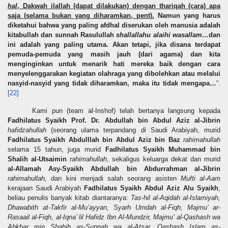
hal
, Dakwah ilallah (dapat dilakukan) dengan thariqah (cara) apa
saja (selama bukan yang diharamkan, pent).
Namun yang harus
diketahui bahwa yang paling afdhal diserukan oleh manusia adalah
kitabullah dan sunnah Rasulullah
shallallahu alaihi wasallam…
dan
ini adalah yang paling utama. Akan tetapi, jika disana terdapat
pemuda-pemuda yang masih jauh (dari agama) dan kita
menginginkan untuk menarik hati mereka baik dengan cara
menyelenggarakan kegiatan olahraga yang dibolehkan atau melalui
nasyid-nasyid yang tidak diharamkan, maka itu tidak mengapa…
“.
[22]
Kami pun (team al-Inshof) telah bertanya langsung kepada
Fadhilatus Syaikh Prof. Dr. Abdullah bin Abdul Aziz al-Jibrin
hafidzahullah
(seorang ulama terpandang di Saudi Arabiyah, murid
Fadhilatus Syaikh Abdulllah bin Abdul Aziz bin Baz
rahimahullah
selama 15 tahun, juga murid
Fadhilatus Syaikh Muhammad bin
Shalih al-Utsaimin
rahimahullah
,
sekaligus keluarga dekat dan murid
al-Allamah Asy-Syaikh Abdullah bin Abdurrahman al-Jibrin
rahimahullah,
dan kini menjadi salah seorang asisten
Mufti al-Aam
kerajaan Saudi Arabiyah
Fadhilatus Syaikh Abdul Aziz Alu Syaikh
,
beliau penulis banyak kitab diantaranya:
Tas-hil al-Aqidah al-Islamiyah,
Dhawabith at-Takfir al-Mu’ayyan, Syarh Umdah al-Fiqh, Majmu’ ar-
Rasaail al-Fiqh, al-Iqna’ lil Hafidz Ibn Al-Mundzir, Majmu’ al-Qashash wa
Ahkbar min Shahih as-Sunnah wa al-Atsar, Qashash Islam as-