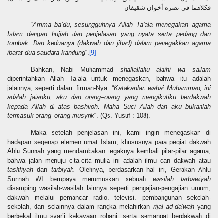
فكلاهما في نصره أخوان شقيقان
“
Amma ba’du, sesungguhnya Allah Ta’ala menegakan agama
Islam dengan hujjah
dan
penjelasan yang nyata
serta
pedang
dan
tombak
. Dan keduanya (dakwah dan jihad) dalam penegakkan agama
ibarat dua saudara kandung
“.
[9]
Bahkan, Nabi Muhammad
shallallahu alaihi wa sallam
diperintahkan Allah Ta’ala untuk
menegaskan
, bahwa itu adalah
jalannya, seperti dalam firman-Nya: “
Katakanlan wahai Muhammad, ini
adalah jalanku, aku dan orang–orang yang mengikutiku berdakwah
kepada Allah di atas bashiroh, Maha Suci Allah dan aku bukanlah
termasuk orang–orang musyrik
“. (Qs. Yusuf : 108).
Maka setelah penjelasan ini, kami ingin menegaskan di
hadapan segenap elemen umat Islam, khususnya para pegiat dakwah
Ahlu Sunnah yang mendambakan tegaknya kembali pilar-pilar agama,
bahwa jalan menuju cita-cita mulia ini adalah ilmu dan dakwah atau
tashfiyah
dan
tarbiyah.
Olehnya, berdasarkan hal ini, Gerakan Ahlu
Sunnah WI berupaya merumuskan sebuah
wasilah tarbawiyah
disamping wasilah-wasilah lainnya seperti pengajian-pengajian umum,
dakwah melalui pemancar radio, televisi, pembangunan sekolah-
sekolah, dan selainnya dalam rangka melahirkan
rijal ad-da’wah
yang
berbekal ilmu syar’i kekayaan rohani, serta semangat berdakwah di