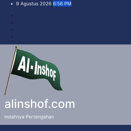
Skip
9 Agustus 2026
6:56 PM
to
content
alinshof.com
Indahnya Pertengahan