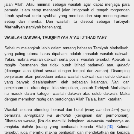
jalan Allah. Atau minimal sebagai wasilah agar dapat menjaga para
pemuda Islam tetap menapaki jalan istiqomah di tengah rongrongan
fitnah syahwat serta syubhat yang merebak dan siap mencengkeram
setiap dari mereka. Dan wasilah itu disebut sebagai
Tarbiyah
Marhaliyah
(tarbiyah berjenjang).
WASILAH DAKWAH, TAUQIFIYYAH ATAU IJTIHADIYAH?
Sebelum melangkah lebih dalam tentang bahasan Tarbiyah Marhaliyah,
yang paling utama harus dipahami adalah masalah wasilah dakwah.
Yakni, makna wasilah dakwah serta posisi wasilah tersebut. Apakah ia
tauqify
(permanen dan tidak butuh ijtihad padanya) atau
ijtihady
(dibangun atas ijtihad sesuai dengan tempat dan zaman). Disamping
penjelasan akan perbedaan antara wasilah dakwah dan uslub dakwah
yang banyak disalahpahami oleh sebagian kalangan.
Nah,
dari
penjelasan ini, akan dapat kita simpulkan, apakah Tarbiyah Marhaliyah
itu masuk dalam kategori wasilah dakwah atau uslub dakwah. Maka
dengan memohon
taufiq
dan pertolongan Allah Ta’ala, kami katakan:
Wasilah secara etimologi berasal dari huruf
(
waw, sin
dan
lam
) yang
berma’na
ar-roghbatu wa at-tholab
(keinginan dan permohonan).
Dikatakan
wasala,
jika dia memiliki keinginan,
al-waasilu
maknanya
ar-
raaghibu ilallahi
(orang yang beribadah kepada Allah).
[10]
Kalimat
tersebut juga memiliki makna beribadah dan mendekatkan diri kepada