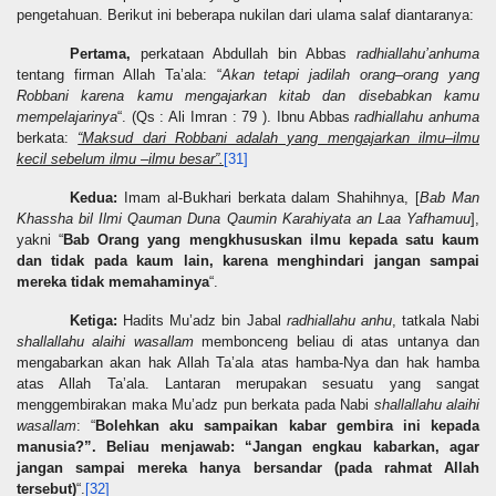
pengetahuan. Berikut ini beberapa nukilan dari ulama salaf diantaranya:
Pertama,
perkataan Abdullah bin Abbas
radhiallahu’anhu
ma
tentang firman Allah Ta’ala: “
Akan tetapi jadilah orang–orang yang
Robbani karena kamu mengajarkan kitab dan disebabkan kamu
mempelajarinya
“. (Qs : Ali Imran : 79 ). Ibnu Abbas
radhiallahu anhu
ma
berkata:
“Maksud dari Robbani adalah yang mengajarkan ilmu–ilmu
kecil sebelum ilmu –ilmu besar”.
[31]
Kedua:
Imam al-Bukhari berkata dalam Shahihnya, [
Bab Man
Khassha bil Ilmi Qauman Duna Qaumin Karahiyata an Laa Yafhamuu
],
yakni “
Bab Orang yang mengkhususkan ilmu kepada satu kaum
dan tidak pada kaum lain, karena menghindari jangan sampai
mereka tidak memahaminya
“.
Ketiga:
Hadits Mu’adz bin Jabal
radhiallahu anhu
, tatkala Nabi
shallallahu alaihi wasallam
membonceng beliau di atas untanya dan
mengabarkan akan hak Allah Ta’ala atas hamba-Nya dan hak hamba
atas Allah Ta’ala. Lantaran merupakan sesuatu yang sangat
menggembirakan maka Mu’adz pun berkata pada Nabi
shallallahu alaihi
wasallam
: “
Bolehkan aku sampaikan kabar gembira ini kepada
manusia?”. Beliau menjawab: “Jangan engkau kabarkan, agar
jangan sampai mereka hanya bersandar (pada rahmat Allah
tersebut)
“.
[32]