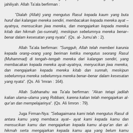
jahiliyah. Allah Ta’ala berfirman :
“
Dialah (Allah) yang mengutus Rasul kepada kaum yang buta
huruf dari kalangan mereka sendiri, membacakan kepada mereka ayat –
ayatnya, mensucikan jiwa mereka, dan mengajarkan kepada mereka
kitab dan hikmah (as-sunnah), meskipun sebelumnya mereka benar–
benar dalam kesesatan yang nyata”.
(Qs. al-
J
umu’ah : 2).
Allah Ta’ala berfirman:
“Sungguh, Allah telah memberi karunia
kepada orang–orang yang beriman ketika mengutus seorang Rasul
(Muhammad) di tengah–tengah mereka dari kalangan sendiri, yang
membacakan kepada mereka ayat–ayatnya, menyucikan jiwa mereka,
dan mengajarkan kepada mereka kitab dan sunnah, meskipun
sebelumnya mereka sebelumnya mereka benar–benar dalam kesesatan
yang nyata
“. (Qs. Ali ‘Imra
n
: 164).
Allah
Subhanahu wa Ta’ala
berfirman: “
Akan tetapi jadilah
kalian ulama–ulama yang Robbani, karena kalian telah mengajarkan al-
qur’an dan
mempelajarinya
“. (Qs. Ali
I
imron : 79).
Juga Firman-Nya:
“Sebagaiman
a
kami telah mengutus Rasul di
antara kamu yang membaca ayat– ayat kami kepada kamu dan
mensucikan kamu dan mengajarkan kepada kamu al-qur’an dan al-
hikmah
serta mengajarkan kepada kamu apa yang belum kamu