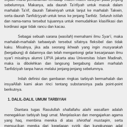
sebelumnya. Makanya, ada daurah
Ta’rifiyah
untuk masuk dalam
marhalah Ta’rif, daurah
Takwiniyah
untuk lanjut ke marhalah Takwin,
serta daurah
Tanfidziyyah
untuk terus ke jenjang Tanfidz. Seluruh istilah
dan nama-nama tersebut tujuannya untuk memudahkan klasifikasi dan
kordinasi agar tidak rancu dan kacau.
Sebagai sebuah sarana (
wasilah
) memahami ilmu
Syar’i
, maka
marhalah-marhalah tarbawiyah tersebut sifatnya fleksibel dan tidak
kaku. Misalnya, jika ada seorang ikhwah yang ingin
musyarakah
(bergabung) di dalamnya dan telah mengantongi gelar kesarjanaan
ilmu
syar’i
misalnya alumni LIPIA jakarta atau Universitas Islam Madinah,
maka ia dibolehkan dan langsung bergabung dalam marhalah
Tanfidziyah tanpa harus melalui jenjang-jenjang sebelumnya.
Inilah definisi dan gambaran ringkas tarbiyah bermarhalah dan
insyaAllah kami akan rinci tentang substansinya pada point-point
berikutnya.
1.
DALIL-DALIL UMUM TARBIYAH
Diantara tugas Rasulullah
shallallahu alaihi wasallam
adalah
menegakkan tarbiyah bagi umat. Menjelaskan dan mengajarkan agama
yang haq, membina mereka di atas
shirothal mustaqim
, serta
mensucikan mereka dari
kegelapan syirik dan kungkungan adat