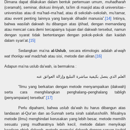
Dimana dapat dilakukan dalam bentuk pertemuan umum,
muhadharah
(ceramah), seminar, diskusi ilmiyah, ta’lim di masjid atau di universitas–
universitas atau di ma’had–ma’had, atau di sekolah–sekolah, mu’tamar,
atau event penting lainnya yang banyak dihadiri manusia”.
[14]
Intinya,
bahwa wasilah dakwah itu dibangun atas ijtihad, dengan memandang
atau mencari cara demi tercapainya tujuan dari dakwah tersebut, namun
dengan syarat tidak bertentangan dengan pokok-pokok dan kaidah
dalam syari’at.
[15]
Sedangkan ma’na
al-Uslub
, secara etimologis adalah
al-wajh
wat thoriiqu wal madzhab
atau sisi, metode dan aliran.
[16]
Adapun ma’na uslub da’wah, ia bermakna :
العلم الذي يتصل بكيفية مباشرة التبليغ وإزالة العوائق عنه
“Ilmu yang berkaitan dengan metode menyampaikan (dakwah)
serta cara menghilangkan penghalang–penghalang tabligh
(penyampaian) tersebut”.
[17]
Perlu dipahami, bahwa
uslub
da’wah itu harus dibangun atas
landasan al-Qur’an dan as-Sunnah serta sirah salafussholih. Misalnya
metode (ilmu) menghindari kerusakan yang lebih besar, metode memilih
sesuatu yang mudharatnya lebih kecil, metode dalam menyikapi
keadaan objek dakwah, metode memulai dakwah dengan seruan tauhid