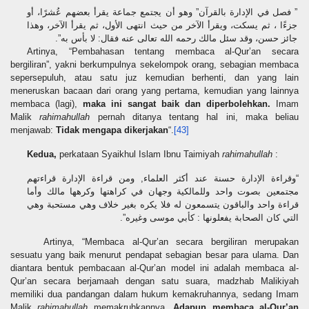
” فصل في الإدارة بالقرآن” وهو أن يجتمع جماعة يقرأ بعضهم عُشرًا، أو
جزءًا ، ثم يسكت، ويقرأ الآخر من حيث انتهى الأول، ثم يقرأ الآخر، وهذا
جائز حسن، وقد سئل مالك رحمه الله تعالى عنه فقال: لا بأس به”.
Artinya, “Pembahasan tentang membaca al-Qur’an secara
bergiliran”, yakni berkumpulnya sekelompok orang, sebagian membaca
sepersepuluh, atau satu juz kemudian berhenti, dan yang lain
meneruskan bacaan dari orang yang pertama, kemudian yang lainnya
membaca (lagi),
maka ini sangat baik dan diperbolehkan.
Imam
M
alik
rahimahullah
pernah ditanya tentang hal ini, maka beliau
menjawab:
Tidak mengapa dikerjakan
“.
[43]
Kedua,
perkataan Syaikhul Islam Ibnu Taimiyah
rahimahullah
:
“وقراءة الإدارة حسنة عند أكثر العلماء, ومن قراءة الإدارة قراءتهم
مجتمعين بصوت واحد وللمالكية وجهان في كراهتها وكرهها مالك وأما
قراءة واحد والباقون يتسمعون له فلا يكره بغير خلاف وهي مستحبة وهي
التي كان الصحابة يفعلونها : كأبي موسى وغيره”.
Artinya, “Membaca al-Qur’an secara bergiliran merupakan
sesuatu yang baik menurut pendapat sebagian besar para ulama. Dan
diantara bentuk
pembacaan al-Qur’an model ini adalah membaca al-
Qur’an secara berjamaah dengan satu suara, madzhab
M
alikiyah
memiliki dua pandangan dalam hukum kemakruhannya, sedang Imam
Malik
rahimahullah
memakruhkannya.
Adapun membaca al-Qur’an