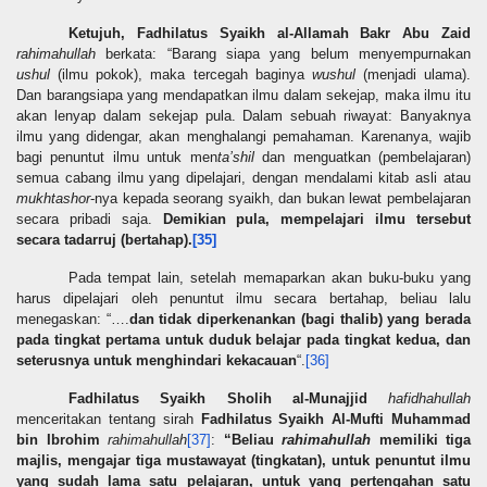
Ketujuh,
Fadhilatus Syaikh al-Allamah Bakr Abu Zaid
rahimahullah
berkata: “Barang siapa yang belum menyempurnakan
ushul
(ilmu pokok), maka tercegah baginya
wushul
(menjadi ulama).
Dan barangsiapa yang mendapatkan ilmu dalam sekejap, maka ilmu itu
akan lenyap dalam sekejap pula. Dalam sebuah riwayat: Banyaknya
ilmu yang didengar, akan menghalangi pemahaman. Karenanya, wajib
bagi penuntut ilmu untuk men
ta’shil
dan menguatkan (pembelajaran)
semua cabang ilmu yang dipelajari, dengan mendalami kitab asli atau
mukhtashor
-nya kepada seorang syaikh, dan bukan lewat pembelajaran
secara pribadi saja.
Demikian pula, mempelajari ilmu tersebut
secara tadarruj (bertahap).
[35]
Pada tempat lain, setelah memaparkan akan buku-buku yang
harus dipelajari oleh penuntut ilmu
secara bertahap
, beliau lalu
menegaskan: “….
dan tidak diperkenankan (bagi thalib) yang berada
pada tingkat pertama untuk duduk belajar pada tingkat kedua, dan
seterusnya untuk menghindari kekacauan
“.
[36]
Fadhilatus Syaikh Sholih al-Munajjid
hafidhahullah
menceritakan tentang sirah
Fadhilatus Syaikh
Al-Mufti
Muhammad
bin Ibrohim
rahimahullah
[37]
:
“Beliau
rahimahullah
memiliki tiga
majlis, mengajar tiga mustawayat (tingkatan), untuk penuntut ilmu
yang sudah lama satu pelajaran, untuk yang pertengahan satu