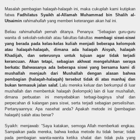
Masalah pembagian halaqah-halaqah ini, maka cukuplah kami kutipkan
fatwa
Fadhilatus Syaikh al-Allamah Muhammad bin Shalih al-
Utsaimin
rahimahullah
yang memberi keterangan akan hal ini.
Beliau
rahimahullah
pernah ditanya. Penanya: “Sebagian guru-guru
wanita di sekolah-sekolah atau fakultas-fakultas
membagi siswi-siswi
yang berada pada kelas-kelas kuliah menjadi beberapa kelompok
atau halaqah-halaqah, dimana ada halaqah Aisyah, halaqah
Khadijah, dan seterusnya untuk tujuan agar tidak terjadi
kerancuan. Akan tetapi, sebagian akhwat mengeluhkan seraya
berkata: Bahwasanya ada beberapa siswi yang bersama kami di
mushallah menjauh dari Mushallah dengan alasan bahwa
pembagian (halaqah-halaqah) tersebut tidak di atas manhaj dan
bukan termasuk jalan salaf.
Lalu mereka keluar dan berkumpul di luar
mushallah dan membentuk halaqah (kelompok) lain di luar mushallah,
dimana perbuatan ini menyebabkan terbagi-baginya shaf dan
perpecahan di kalangan para siswi, serta terjadi sebagian perselisihan.
Pertanyaannya: Apa nasehat anda? Apakah metode ini (pembagian
halaqah) salah atau benar?
Syaikh: menjawab: “Saya katakan, semoga Allah memberkati engkau.
Sampaikan pada mereka, bahwa kedua metode itu tidak benar; tidak
pada pembagian wanita-wanita ketika shalat dan tidak pula yang