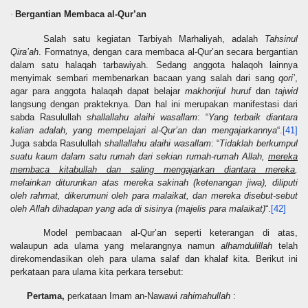
Bergantian Membaca al-Qur’an
·
Salah satu kegiatan Tarbiyah Marhaliyah, adalah
Tahsinul
Qira’ah
. Formatnya, dengan cara membaca al-Qur’an secara bergantian
dalam satu halaqah tarbawiyah. Sedang anggota halaqoh lainnya
menyimak sembari membenarkan bacaan yang salah dari sang
qori’
,
agar para anggota halaqah dapat belajar
makhorijul huruf
dan
tajwid
langsung dengan prakteknya. Dan hal ini merupakan manifestasi dari
sabda Rasulullah
shallallahu alaihi wasallam
: “
Yang terbaik diantara
kalian adalah, yang mempelajari al-Qur’an dan mengajarkannya
“.
[41]
Juga sabda Rasulullah
shallallahu alaihi wasallam
: “
Tidaklah berkumpul
suatu kaum dalam satu rumah dari sekian rumah-rumah Allah,
mereka
membaca kitabullah dan saling mengajarkan diantara mereka
,
melainkan diturunkan atas mereka sakinah (ketenangan jiwa), diliputi
oleh rahmat, dikerum
u
ni oleh para malaikat, dan mereka disebut-sebut
oleh Allah dihadapan yang ada di
sisinya (majelis para malaikat)
“.
[42]
Model pembacaan al-Qur’an seperti keterangan di atas,
walaupun ada ulama yang melarangnya namun
alh
a
mdulillah
telah
direkomendasikan oleh para ulama salaf
dan khalaf
kita. Berikut ini
perkataan para ulama kita perkara tersebut:
Pertama,
perkataan Imam an-Nawawi
rahimahullah
: