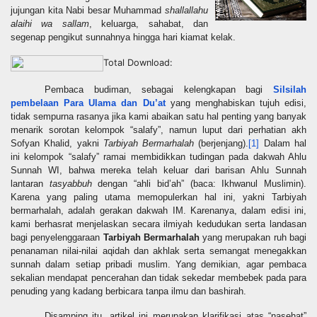
jujungan kita Nabi besar Muhammad
shallallahu
alaihi wa sallam
,
keluarga, sahabat, dan
segenap pengikut sunnahnya hingga hari kiamat kelak.
Total Download:
Pembaca budiman, sebagai kelengkapan bagi
Silsilah
pembelaan Para Ulama dan Du’at
yang menghabiskan tujuh edisi,
tidak sempurna
rasanya jika kami abaikan satu hal penting yang banyak
menarik sorotan kelompok “salafy”, namun luput dari perhatian akh
Sofyan Khalid, yakni
Tarbiyah Bermarhalah
(berjenjang).
[1]
Dalam hal
ini kelompok “salafy” ramai membidikkan tudingan pada dakwah Ahlu
Sunnah WI, bahwa mereka telah keluar dari barisan Ahlu Sunnah
lantaran
tasyabbuh
dengan “ahli bid’ah” (baca: Ikhwanul Muslimin).
Karena yang paling utama memopulerkan hal ini, yakni Tarbiyah
bermarhalah, adalah gerakan dakwah IM. Karenanya, dalam edisi ini,
kami berhasrat menjelaskan secara ilmiyah kedudukan serta landasan
bagi penyelenggaraan
Tarbiyah Bermarhalah
yang merupakan ruh bagi
penanaman nilai-nilai aqidah dan akhlak serta semangat menegakkan
sunnah dalam setiap pribadi muslim. Yang demikian, agar pembaca
sekalian mendapat pencerahan dan tidak sekedar membebek pada para
penuding yang kadang berbicara tanpa ilmu dan bashirah.
Disamping itu, artikel ini merupakan klarifikasi atas “nasehat”