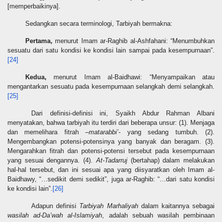
[memperbaikinya].
Sedangkan
secara terminologi, Tarbiyah bermakna:
Pertama,
menurut Imam ar-Raghib al-Ashfahani: “Menumbuhkan
sesuatu dari satu kondisi ke kondisi lain sampai pada kesempurnaan”.
[24]
Kedua,
menurut Imam al-Baidhawi: “Menyampaikan atau
mengantarkan sesuatu pada kesempurnaan selangkah demi selangkah.
[25]
Dari definisi-definisi ini, Syaikh Abdur Rahman Albani
menyatakan, bahwa tarbiyah itu terdiri dari beberapa unsur: (1). Menjaga
dan memelihara fitrah –
matarabbi’-
yang sedang tumbuh. (2).
Mengembangkan potensi-potensinya yang banyak dan beragam. (3).
Mengarahkan fitrah dan potensi-potensi tersebut pada kesempurnaan
yang sesuai dengannya. (4).
At-Tadarruj
(bertahap) dalam melakukan
hal-hal tersebut, dan ini sesuai apa yang diisyaratkan oleh Imam al-
Baidhawy, “…sedikit demi sedikit”, juga ar-Raghib: “…dari satu kondisi
ke kondisi lain”.
[26]
Adapun definisi
Tarbiyah Marhaliyah
dalam kaitannya sebagai
wasilah ad-Da’wah al-Islamiyah
, adalah sebuah wasilah pembinaan