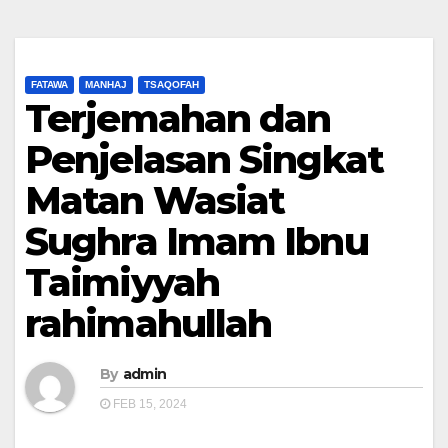
FATAWA
MANHAJ
TSAQOFAH
Terjemahan dan
Penjelasan Singkat
Matan Wasiat
Sughra Imam Ibnu
Taimiyyah
rahimahullah
By
admin
FEB 15, 2024