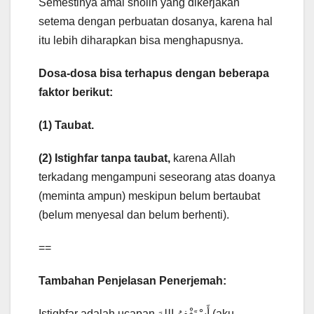
Semestinya amal sholih yang dikerjakan
setema dengan perbuatan dosanya, karena hal
itu lebih diharapkan bisa menghapusnya.
Dosa-dosa bisa terhapus dengan beberapa
faktor berikut:
(1) Taubat.
(2) Istighfar tanpa taubat,
karena Allah
terkadang mengampuni seseorang atas doanya
(meminta ampun) meskipun belum bertaubat
(belum menyesal dan belum berhenti).
==
Tambahan Penjelasan Penerjemah:
Istighfar adalah ucapan أَسْتَغْفِرُ اللهَ (aku