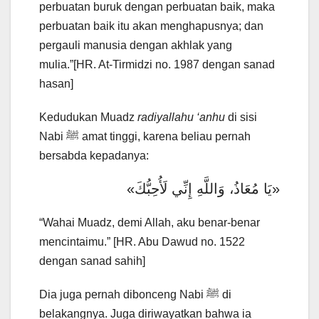
perbuatan buruk dengan perbuatan baik, maka
perbuatan baik itu akan menghapusnya; dan
pergauli manusia dengan akhlak yang
mulia.”[HR. At-Tirmidzi no. 1987 dengan sanad
hasan]
Kedudukan Muadz
radiyallahu ‘anhu
di sisi
Nabi ﷺ amat tinggi, karena beliau pernah
bersabda kepadanya:
«يَا مُعَاذُ، وَاللَّهِ إِنِّي لَأُحِبُّكَ»
“Wahai Muadz, demi Allah, aku benar-benar
mencintaimu.” [HR. Abu Dawud no. 1522
dengan sanad sahih]
Dia juga pernah dibonceng Nabi ﷺ di
belakangnya. Juga diriwayatkan bahwa ia