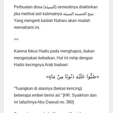
Perbuatan dosa (السيئة) semestinya diakhirkan
jika melihat asli kalimatnya تمح الحسنة السيئة.
Yang mengerti kaidah Nahwu akan mudah
memahami ini.
==
Karena fokus Hadis pada menghapus, bukan
mengerjakan kebaikan. Hal ini mirip dengan
Hadis kecingnya Arab baduwi:
«صُبُّوا عَلَيْهِ ذَنُوبًا مِنْ مَاءٍ»
“Tuangkan di atasnya (bekas kencing)
beberapa ember berisi air.” [HR. Syaikhon dan
ini lafazhnya Abu Dawud no. 380]