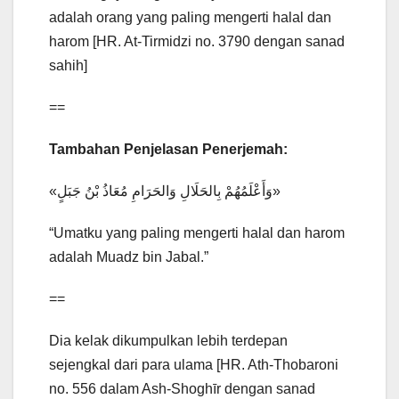
adalah orang yang paling mengerti halal dan
harom [HR. At-Tirmidzi no. 3790 dengan sanad
sahih]
==
Tambahan Penjelasan Penerjemah:
«وَأَعْلَمُهُمْ بِالحَلَالِ وَالحَرَامِ مُعَاذُ بْنُ جَبَلٍ»
“Umatku yang paling mengerti halal dan harom
adalah Muadz bin Jabal.”
==
Dia kelak dikumpulkan lebih terdepan
sejengkal dari para ulama [HR. Ath-Thobaroni
no. 556 dalam Ash-Shoghīr dengan sanad