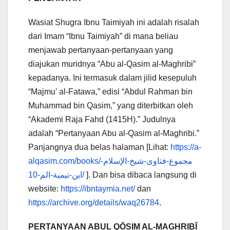
Wasiat Shugra Ibnu Taimiyah ini adalah risalah
dari Imam “Ibnu Taimiyah” di mana beliau
menjawab pertanyaan-pertanyaan yang
diajukan muridnya “Abu al-Qasim al-Maghribi”
kepadanya. Ini termasuk dalam jilid kesepuluh
“Majmu’ al-Fatawa,” edisi “Abdul Rahman bin
Muhammad bin Qasim,” yang diterbitkan oleh
“Akademi Raja Fahd (1415H).” Judulnya
adalah “Pertanyaan Abu al-Qasim al-Maghribi.”
Panjangnya dua belas halaman [Lihat:
https://a-
alqasim.com/books/مجموع-فتاوى-شيخ-الإسلام-
ابن-تيمية-الم-10/
]. Dan bisa dibaca langsung di
website:
https://ibntaymia.net/
dan
https://archive.org/details/waq26784
.
PERTANYAAN ABUL QŌSIM AL-MAGHRIBĪ