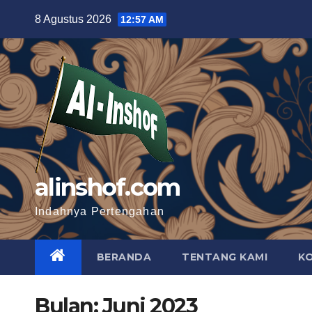
Skip
8 Agustus 2026
12:57 AM
to
content
alinshof.com
Indahnya Pertengahan
BERANDA
TENTANG KAMI
K
Bulan:
Juni 2023